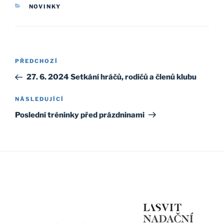
RUBRIKY
NOVINKY
Navigace
Předchozí
PŘEDCHOZÍ
pro
příspěvek
27. 6. 2024 Setkání hráčů, rodičů a členů klubu
příspěvek
Následující
NÁSLEDUJÍCÍ
příspěvek
Poslední tréninky před prázdninami