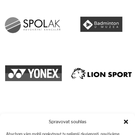
Spravovat souhlas
Abychom vám mohli poskytnout ty nejlepší zkušenosti, používáme