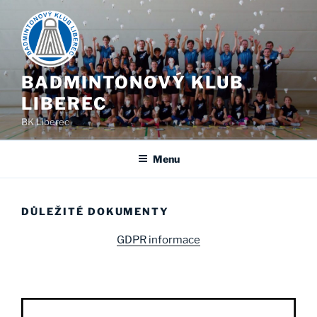
Skip
to
content
BADMINTONOVÝ KLUB
LIBEREC
BK Liberec
Menu
DŮLEŽITÉ DOKUMENTY
GDPR informace