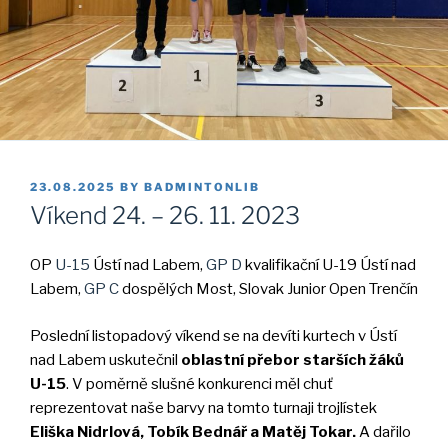
POSTED
23.08.2025
BY
BADMINTONLIB
ON
Víkend 24. – 26. 11. 2023
OP
U-15
Ústí nad Labem,
GP D
kvalifikační U-19 Ústí nad
Labem,
GP C
dospělých Most, Slovak Junior Open Trenčín
Poslední listopadový víkend se na devíti kurtech v Ústí
nad Labem uskutečnil
oblastní přebor starších žáků
U-15
. V poměrně slušné konkurenci měl chuť
reprezentovat naše barvy na tomto turnaji trojlístek
Eliška Nidrlová, Tobík Bednář a Matěj Tokar.
A dařilo