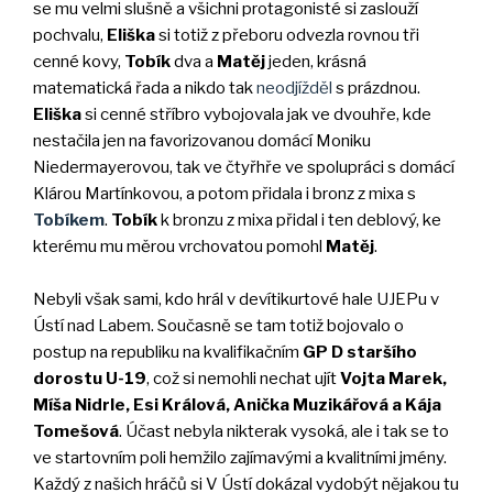
se mu velmi slušně a všichni protagonisté si zaslouží
pochvalu,
Eliška
si totiž z přeboru odvezla rovnou tři
cenné kovy,
Tobík
dva a
Matěj
jeden, krásná
matematická řada a nikdo tak
neodjížděl
s prázdnou.
Eliška
si cenné stříbro vybojovala jak ve dvouhře, kde
nestačila jen na favorizovanou domácí Moniku
Niedermayerovou, tak ve čtyřhře ve spolupráci s domácí
Klárou Martínkovou, a potom přidala i bronz z mixa s
Tobíkem
.
Tobík
k bronzu z mixa přidal i ten deblový, ke
kterému mu měrou vrchovatou pomohl
Matěj
.
Nebyli však sami, kdo hrál v devítikurtové hale UJEPu v
Ústí nad Labem. Současně se tam totiž bojovalo o
postup na republiku na kvalifikačním
GP D staršího
dorostu U-19
, což si nemohli nechat ujít
Vojta Marek,
Míša Nidrle, Esi Králová, Anička Muzikářová a Kája
Tomešová
. Účast nebyla nikterak vysoká, ale i tak se to
ve startovním poli hemžilo zajímavými a kvalitními jmény.
Každý z našich hráčů si V Ústí dokázal vydobýt nějakou tu