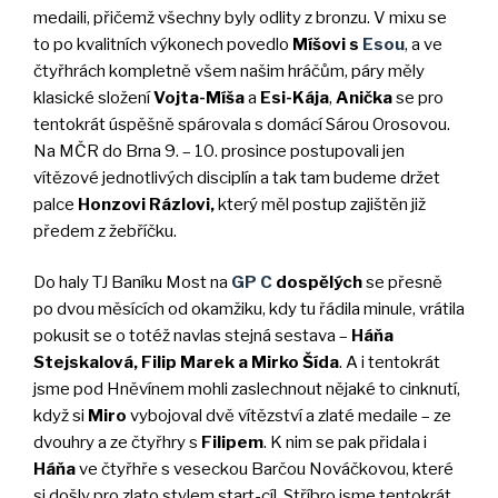
medaili, přičemž všechny byly odlity z bronzu. V mixu se
to po kvalitních výkonech povedlo
Míšovi s
Esou
, a ve
čtyřhrách kompletně všem našim hráčům, páry měly
klasické složení
Vojta-Míša
a
Esi-Kája
,
Anička
se pro
tentokrát úspěšně spárovala s domácí Sárou Orosovou.
Na MČR do Brna 9. – 10. prosince postupovali jen
vítězové jednotlivých disciplín a tak tam budeme držet
palce
Honzovi Rázlovi,
který měl postup zajištěn již
předem z žebříčku.
Do haly TJ Baníku Most na
GP C
dospělých
se přesně
po dvou měsících od okamžiku, kdy tu řádila minule, vrátila
pokusit se o totéž navlas stejná sestava –
Háňa
Stejskalová, Filip Marek a Mirko Šída
. A i tentokrát
jsme pod Hněvínem mohli zaslechnout nějaké to cinknutí,
když si
Miro
vybojoval dvě vítězství a zlaté medaile – ze
dvouhry a ze čtyřhry s
Filipem
. K nim se pak přidala i
Háňa
ve čtyřhře s veseckou Barčou Nováčkovou, které
si došly pro zlato stylem start-cíl. Stříbro jsme tentokrát