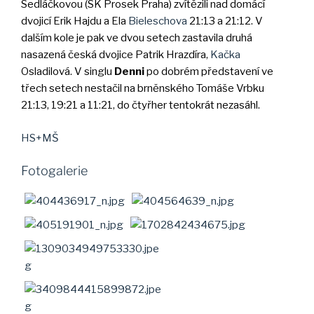
Sedláčkovou (SK Prosek Praha) zvítězili nad domácí
dvojicí Erik Hajdu a Ela
Bieleschova
21:13 a 21:12. V
dalším kole je pak ve dvou setech zastavila druhá
nasazená česká dvojice Patrik Hrazdíra,
Kačka
Osladilová. V singlu
Denni
po dobrém představení ve
třech setech nestačil na brněnského Tomáše Vrbku
21:13, 19:21 a 11:21, do čtyřher tentokrát nezasáhl.
HS+MŠ
Fotogalerie