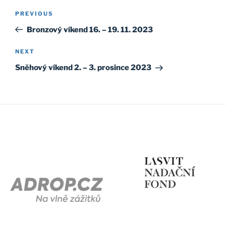
Post
Previous
PREVIOUS
navigation
Post
Bronzový víkend 16. – 19. 11. 2023
Next
NEXT
Post
Sněhový víkend 2. – 3. prosince 2023