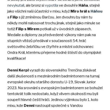
nevykutali
, ale bronz si
vypotila
ve dvouhře
Háňa
, stejně
jako všichni naši účastníci v mixu, když
Miro hrál s
Háňou
a
Filip
s již zmíněnou Barčou. Jen dvouhru by nám tu
někdy mohli nalosovat trochu jinak, stejně jako minule se
totiž
Filip s Mirem
potkali už v úvodních zápasech.
Medaile a diplomy za předvedené výkony nám pak na
stupních vítězů předával v současnosti 54. hráč
světového žebříčku ve čtyřhře a místní odchovanec
Ondra Král, kterému přejeme hodně štěstí do olympijské
kvalifikace!
Denni Kerpl
vyrazil do slovenského Trenčína získávat
další zkušenosti s mezinárodním badmintonem na turnaj
evropské okruhu staršího dorostu U-19, Slovak Junior
2023. Na srovnání s evropským badmintonem se bohužel
tentokrát tolik nedostalo, když vlivem okolností mu byli
soupeři hlavně čeští hráči. Jedinou výjimkou bylo 1. kolo
mixu, kde
Denni
nastoupil společně s Vandou