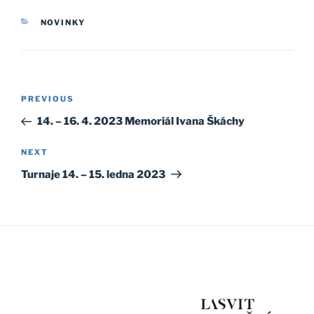
CATEGORIES
NOVINKY
Post
Previous
PREVIOUS
navigation
Post
14. – 16. 4. 2023 Memoriál Ivana Škáchy
Next
NEXT
Post
Turnaje 14. – 15. ledna 2023