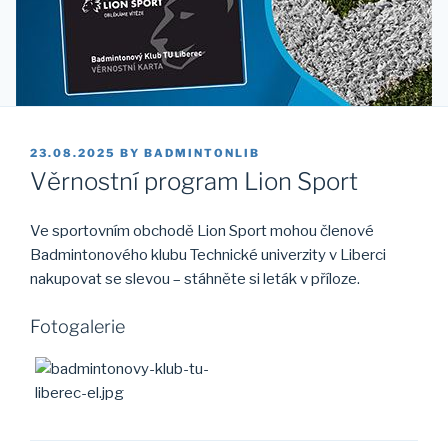
POSTED
23.08.2025
BY
BADMINTONLIB
ON
Věrnostní program Lion Sport
Ve sportovním obchodě Lion Sport mohou členové
Badmintonového klubu Technické univerzity v Liberci
nakupovat se slevou – stáhněte si leták v příloze.
Fotogalerie