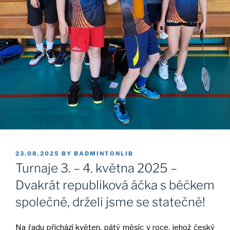
POSTED
23.08.2025
BY
BADMINTONLIB
ON
Turnaje 3. – 4. května 2025 –
Dvakrát republiková áčka s béčkem
společně, drželi jsme se statečně!
Na řadu přichází květen, pátý měsíc v roce, jehož český