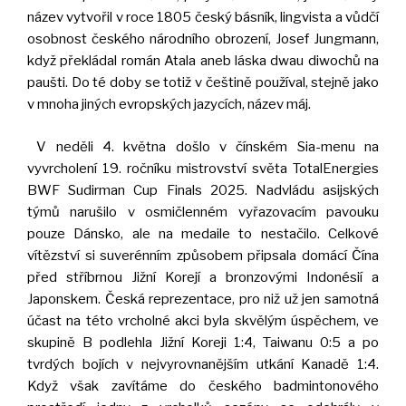
název vytvořil v roce 1805 český básník, lingvista a vůdčí
osobnost českého národního obrození, Josef Jungmann,
když překládal román Atala aneb láska dwau diwochů na
paušti. Do té doby se totiž v češtině používal, stejně jako
v mnoha jiných evropských jazycích, název máj.
V neděli 4. května došlo v čínském Sia-menu na
vyvrcholení 19. ročníku mistrovství světa TotalEnergies
BWF Sudirman Cup Finals 2025. Nadvládu asijských
týmů narušilo v osmičlenném vyřazovacím pavouku
pouze Dánsko, ale na medaile to nestačilo. Celkové
vítězství si suverénním způsobem připsala domácí Čína
před stříbrnou Jižní Korejí a bronzovými Indonésií a
Japonskem. Česká reprezentace, pro niž už jen samotná
účast na této vrcholné akci byla skvělým úspěchem, ve
skupině B podlehla Jižní Koreji 1:4, Taiwanu 0:5 a po
tvrdých bojích v nejvyrovnanějším utkání Kanadě 1:4.
Když však zavítáme do českého badmintonového