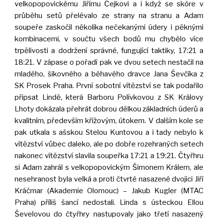
velkopopovickému Jiřímu Čejkovi a i když se skóre v
průběhu setů přelévalo ze strany na stranu a Adam
soupeře zaskočil několika nečekanými údery i pěknými
kombinacemi, v součtu všech bodů mu chybělo více
trpělivosti a dodržení správné, fungující taktiky, 17:21 a
18:21. V zápase o pořadí pak ve dvou setech nestačil na
mladého, šikovného a běhavého dravce Jana Ševčíka z
SK Prosek Praha. První sobotní vítězství se tak podařilo
připsat Lindě, která Barboru Polívkovou z SK Královy
Lhoty dokázala přehrát dobrou délkou základních úderů a
kvalitním, především křížovým, útokem. V dalším kole se
pak utkala s ašskou Stelou Kuntovou a i tady nebylo k
vítězství vůbec daleko, ale po dobře rozehraných setech
nakonec vítězství slavila soupeřka 17:21 a 19:21. Čtyřhru
si Adam zahrál s velkopopovickým Šimonem Králem, ale
nesehranost byla velká a proti čtvrté nasazené dvojici Jiří
Kráčmar (Akademie Olomouc) – Jakub Kugler (MTAC
Praha) příliš šancí nedostali. Linda s ústeckou Ellou
Ševelovou do čtyřhry nastupovaly jako třetí nasazený