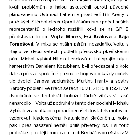
kvůli problémům s halou uskutečnil oproti původně
plánovanému Ústí nad Labem v prostředí BB Arény v
pražských Štěrboholech. Oproti žákům jsme počet našich
reprezentantů o jednoho rozšířili, když se na GP B
představila trojice
Vojta Marek
,
Esi Králová
a
Kája
Tomešová
. V mixu se našim párům nezadařilo, Vojta s
Kájou ve dvou setech podlehli přerovsko-plzeňskému
páru Michal Vybíral-Nikola Fenclová a Esi spojila síly s
hamerským Danielem Kozubkem, byli předsazeni o kolo
dále a při své společné premiéře bojovali o každý míček,
ale dvojici Danova spoluhráče Martina Franty a sestry
Barbory podlehli ve třech setech 10:21, 21:19 a 15:21. Ve
dvouhrách se tentokrát bohužel žádné vítězství také
nenarodilo – Vojta už podruhé v tento den podlehl Michalu
Vybíralovi a v utkání o pořadí nenašel dostatek motivace
vzdorovat kladenskému Natanielovi Skrčenému, holky
pak i přes nasazení neměli příliš přívětivý los. Esi totiž
prohrála s později bronzovou Lucií Bednářovou (Astra ZM