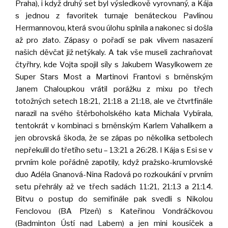
Praha), i když druhý set byl výsledkově vyrovnaný, a Kája
s jednou z favoritek turnaje benáteckou Pavlínou
Hermannovou, která svou úlohu splnila a nakonec si došla
až pro zlato. Zápasy o pořadí se pak vlivem nasazení
našich děvčat již netýkaly. A tak vše museli zachraňovat
čtyřhry, kde Vojta spojil síly s Jakubem Wasylkowem ze
Super Stars Most a Martinovi Frantovi s brněnským
Janem Chaloupkou vrátil porážku z mixu po třech
totožných setech 18:21, 21:18 a 21:18, ale ve čtvrtfinále
narazil na svého štěrboholského kata Michala Vybírala,
tentokrát v kombinaci s brněnským Karlem Vahalíkem a
jen obrovská škoda, že se zápas po několika setbolech
nepřekulil do třetího setu – 13:21 a 26:28. I Kája s Esi se v
prvním kole pořádně zapotily, když pražsko-krumlovské
duo Adéla Gnanová-Nina Radová po rozkoukání v prvním
setu přehrály až ve třech sadách 11:21, 21:13 a 21:14.
Bitvu o postup do semifinále pak svedli s Nikolou
Fenclovou (BA Plzeň) s Kateřinou Vondráčkovou
(Badminton Ústí nad Labem) a jen mini kousíček a