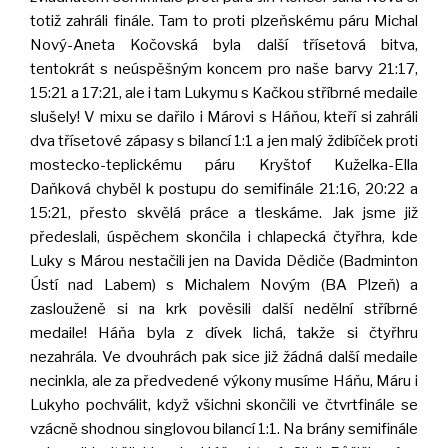
totiž zahráli finále. Tam to proti plzeňskému páru Michal
Nový-Aneta Kočovská byla další třísetová bitva,
tentokrát s neúspěšným koncem pro naše barvy 21:17,
15:21 a 17:21, ale i tam Lukymu s Kačkou stříbrné medaile
slušely! V mixu se dařilo i Márovi s Háňou, kteří si zahráli
dva třísetové zápasy s bilancí 1:1 a jen malý ždibíček proti
mostecko-teplickému páru Kryštof Kuželka-Ella
Daňková chyběl k postupu do semifinále 21:16, 20:22 a
15:21, přesto skvělá práce a tleskáme. Jak jsme již
předeslali, úspěchem skončila i chlapecká čtyřhra, kde
Luky s Márou nestačili jen na Davida Dědiče (Badminton
Ústí nad Labem) s Michalem Novým (BA Plzeň) a
zaslouženě si na krk pověsili další nedělní stříbrné
medaile! Háňa byla z dívek lichá, takže si čtyřhru
nezahrála. Ve dvouhrách pak sice již žádná další medaile
necinkla, ale za předvedené výkony musíme Háňu, Máru i
Lukyho pochválit, když všichni skončili ve čtvrtfinále se
vzácně shodnou singlovou bilancí 1:1. Na brány semifinále