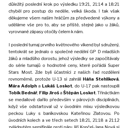
důležitý poslední krok po výsledku 19:21, 21:14 a 18:21
chyběl pro postup do neděle, velká škoda. I tak však
děkujeme všem našim hráčům za předvedené výkony a
uděláme vše pro to, aby se příště, stejně jako u žáků,
vyrovnané zápasy otočily čelem k nám.
I poslední turnaj prvního květnového víkend byl sdružený,
tentokrát se jednalo o společné nedělní GP D mladších
žáků a mladšího dorostu, jehož výsledky se započítávaly
do série turnajů o hodnotné ceny, které pořádá Super
Stars Most. Zde byli účastníci z našich řad rozděleni
rovnoměrně, protože U-13 si zahráli
Háňa Stehlíková
,
Mára Adolph
a
Lukáš Loskot
, do U-17 pak nastoupili
Tobík Bednář
,
Filip Jiroš
a
Štěpán Loskot
. Třináctkám
se medailově dařilo především v párových disciplínách,
když vše odstartoval už v úvodním mixu výsledkovou
peckou Luky s baníkovskou Kateřinou Zlatovou. Po
úvodních kolech a ve třech setech 18:21, 21:18 a 21:12
zvládnutém semifinále proti páru Jiří Končel-Jana Nová si