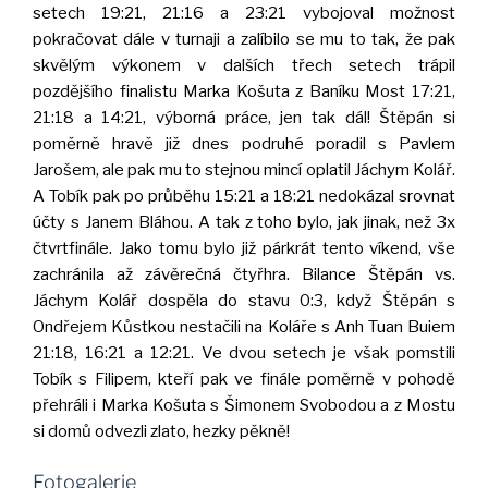
setech 19:21, 21:16 a 23:21 vybojoval možnost
pokračovat dále v turnaji a zalíbilo se mu to tak, že pak
skvělým výkonem v dalších třech setech trápil
pozdějšího finalistu Marka Košuta z Baníku Most 17:21,
21:18 a 14:21, výborná práce, jen tak dál! Štěpán si
poměrně hravě již dnes podruhé poradil s Pavlem
Jarošem, ale pak mu to stejnou mincí oplatil Jáchym Kolář.
A Tobík pak po průběhu 15:21 a 18:21 nedokázal srovnat
účty s Janem Bláhou. A tak z toho bylo, jak jinak, než 3x
čtvrtfinále. Jako tomu bylo již párkrát tento víkend, vše
zachránila až závěrečná čtyřhra. Bilance Štěpán vs.
Jáchym Kolář dospěla do stavu 0:3, když Štěpán s
Ondřejem Kůstkou nestačili na Koláře s Anh Tuan Buiem
21:18, 16:21 a 12:21. Ve dvou setech je však pomstili
Tobík s Filipem, kteří pak ve finále poměrně v pohodě
přehráli i Marka Košuta s Šimonem Svobodou a z Mostu
si domů odvezli zlato, hezky pěkně!
Fotogalerie