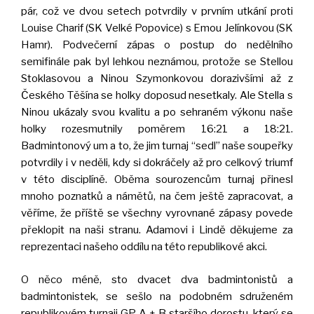
pár, což ve dvou setech potvrdily v prvním utkání proti
Louise Charif (SK Velké Popovice) s Emou Jelínkovou (SK
Hamr). Podvečerní zápas o postup do nedělního
semifinále pak byl lehkou neznámou, protože se Stellou
Stoklasovou a Ninou Szymonkovou dorazivšími až z
Českého Těšína se holky doposud nesetkaly. Ale Stella s
Ninou ukázaly svou kvalitu a po sehraném výkonu naše
holky rozesmutnily poměrem 16:21 a 18:21.
Badmintonový um a to, že jim turnaj “sedl” naše soupeřky
potvrdily i v neděli, kdy si dokráčely až pro celkový triumf
v této disciplíně. Oběma sourozencům turnaj přinesl
mnoho poznatků a námětů, na čem ještě zapracovat, a
věříme, že příště se všechny vyrovnané zápasy povede
překlopit na naši stranu. Adamovi i Lindě děkujeme za
reprezentaci našeho oddílu na této republikové akci.
O něco méně, sto dvacet dva badmintonistů a
badmintonistek, se sešlo na podobném sdruženém
republikovém turnaji GP A + B staršího dorostu, který se