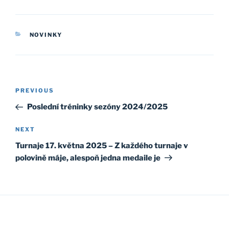
CATEGORIES
NOVINKY
Post
Previous
PREVIOUS
navigation
Post
Poslední tréninky sezóny 2024/2025
Next
NEXT
Post
Turnaje 17. května 2025 – Z každého turnaje v
polovině máje, alespoň jedna medaile je