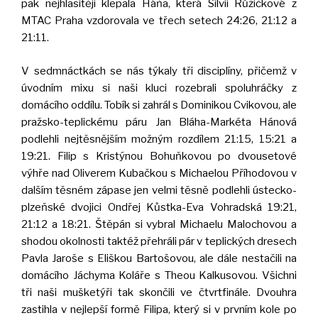
pak nejhlasitěji klepala Háňa, která Silvii Růžičkové z
MTAC Praha vzdorovala ve třech setech 24:26, 21:12 a
21:11.
V sedmnáctkách se nás týkaly tři disciplíny, přičemž v
úvodním mixu si naši kluci rozebrali spoluhráčky z
domácího oddílu. Tobík si zahrál s Dominikou Cvikovou, ale
pražsko-teplickému páru Jan Bláha-Markéta Hánová
podlehli nejtěsnějším možným rozdílem 21:15, 15:21 a
19:21. Filip s Kristýnou Bohuňkovou po dvousetové
výhře nad Oliverem Kubačkou s Michaelou Příhodovou v
dalším těsném zápase jen velmi těsně podlehli ústecko-
plzeňské dvojici Ondřej Kůstka-Eva Vohradská 19:21,
21:12 a 18:21. Štěpán si vybral Michaelu Malochovou a
shodou okolnosti taktéž přehráli pár v teplických dresech
Pavla Jaroše s Eliškou Bartošovou, ale dále nestačili na
domácího Jáchyma Koláře s Theou Kalkusovou. Všichni
tři naši mušketýři tak skončili ve čtvrtfinále. Dvouhra
zastihla v nejlepší formě Filipa, který si v prvním kole po