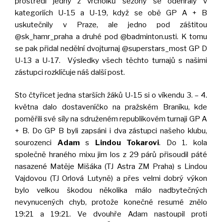
prostředí jedny z vrcholků sezóny se odehrály v
kategoriích U-15 a U-19, když se obě GP A + B
uskutečnily v Praze, ale jedno pod záštitou
@sk_hamr_praha a druhé pod @badminton.usti. K tomu
se pak přidal nedělní dvojturnaj @superstars_most GP D
U-13 a U-17. Výsledky všech těchto turnajů s našimi
zástupci rozklíčuje náš další post.
Sto čtyřicet jedna starších žáků U-15 si o víkendu 3. – 4.
května dalo dostaveníčko na pražském Braníku, kde
poměřili své síly na sdruženém republikovém turnaji GP A
+ B. Do GP B byli zapsáni i dva zástupci našeho klubu,
sourozenci
Adam
s
Lindou Tokarovi
. Do 1. kola
společně hraného mixu jim los z 29 párů přisoudil páté
nasazené Matěje Mišáka (TJ Astra ZM Praha) s Lindou
Vajdovou (TJ Orlová Lutyně) a přes velmi dobrý výkon
bylo velkou škodou několika málo nadbytečných
nevynucených chyb, protože konečné resumé znělo
19:21 a 19:21. Ve dvouhře Adam nastoupil proti