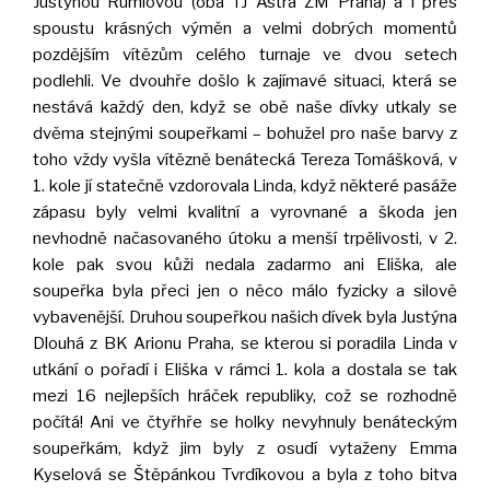
Justýnou Rumlovou (oba TJ Astra ZM Praha) a i přes
spoustu krásných výměn a velmi dobrých momentů
pozdějším vítězům celého turnaje ve dvou setech
podlehli. Ve dvouhře došlo k zajímavé situaci, která se
nestává každý den, když se obě naše dívky utkaly se
dvěma stejnými soupeřkami – bohužel pro naše barvy z
toho vždy vyšla vítězně benátecká Tereza Tomášková, v
1. kole jí statečně vzdorovala Linda, když některé pasáže
zápasu byly velmi kvalitní a vyrovnané a škoda jen
nevhodně načasovaného útoku a menší trpělivosti, v 2.
kole pak svou kůži nedala zadarmo ani Eliška, ale
soupeřka byla přeci jen o něco málo fyzicky a silově
vybavenější. Druhou soupeřkou našich dívek byla Justýna
Dlouhá z BK Arionu Praha, se kterou si poradila Linda v
utkání o pořadí i Eliška v rámci 1. kola a dostala se tak
mezi 16 nejlepších hráček republiky, což se rozhodně
počítá! Ani ve čtyřhře se holky nevyhnuly benáteckým
soupeřkám, když jim byly z osudí vytaženy Emma
Kyselová se Štěpánkou Tvrdíkovou a byla z toho bitva