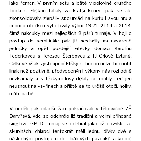
jako řemen. V prvním setu a ještě v polovině druhého
Linda s Eliškou tahaly za kratší konec, pak se ale
zkonsolidovaly, zlepšily spolupráci na kurtu i svou hru a
cennou otočkou vybojovaly výhru 19:21, 21:14 a 21:14,
čímž nakoukly mezi nejlepších 8 párů turnaje. V boji o
postup do semifinále pak již nestačily na nasazené
jedničky a opět pozdější vítězky domácí Karolínu
Fedorkovou s Terezou Šterbovou z TJ Orlové Lytuně.
Celkově však vystoupení Elišky s Lindou nelze hodnotit
jinak než pozitivně, předvedenými výkony nás rozhodně
nezklamaly a s těžkými losy dělaly co mohly, teď jen
neusnout na vavřínech a příště se to určitě otočí, holky,
máte na to!
V neděli pak mladší žáci pokračovali v tělocvičně ZŠ
Barvířská, kde se odehrálo již tradiční a velmi přínosné
singlové GP D. Turnaj se odehrál jako již obvykle ve
skupinách, chlapci tentokrát měli jednu, dívky dvě s
následným postupem do finálových pavouků a kromě