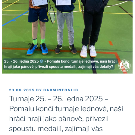
POSTED
23.08.2025
BY
BADMINTONLIB
ON
Turnaje 25. – 26. ledna 2025 –
Pomalu končí turnaje lednové, naši
hráči hrají jako pánové, přivezli
spoustu medailí, zajímají vás