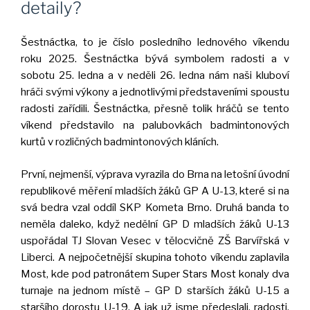
detaily?
Šestnáctka, to je číslo posledního lednového víkendu
roku 2025. Šestnáctka bývá symbolem radosti a v
sobotu 25. ledna a v neděli 26. ledna nám naši kluboví
hráči svými výkony a jednotlivými představeními spoustu
radosti zařídili. Šestnáctka, přesně tolik hráčů se tento
víkend představilo na palubovkách badmintonových
kurtů v rozličných badmintonových kláních.
První, nejmenší, výprava vyrazila do Brna na letošní úvodní
republikové měření mladších žáků GP A U-13, které si na
svá bedra vzal oddíl SKP Kometa Brno. Druhá banda to
neměla daleko, když nedělní GP D mladších žáků U-13
uspořádal TJ Slovan Vesec v tělocvičně ZŠ Barvířská v
Liberci. A nejpočetnější skupina tohoto víkendu zaplavila
Most, kde pod patronátem Super Stars Most konaly dva
turnaje na jednom místě – GP D starších žáků U-15 a
staršího dorostu U-19. A jak už jsme předeslali, radosti,