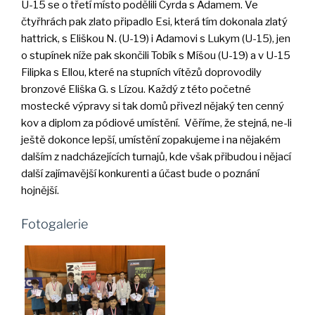
U-15 se o třetí místo podělili Cyrda s Adamem. Ve
čtyřhrách pak zlato připadlo Esi, která tím dokonala zlatý
hattrick, s Eliškou N. (U-19) i Adamovi s Lukym (U-15), jen
o stupínek níže pak skončili Tobík s Míšou (U-19) a v U-15
Filipka s Ellou, které na stupních vítězů doprovodily
bronzové Eliška G. s Lízou. Každý z této početné
mostecké výpravy si tak domů přivezl nějaký ten cenný
kov a diplom za pódiové umístění. Věříme, že stejná, ne-li
ještě dokonce lepší, umístění zopakujeme i na nějakém
dalším z nadcházejících turnajů, kde však přibudou i nějací
další zajímavější konkurenti a účast bude o poznání
hojnější.
Fotogalerie