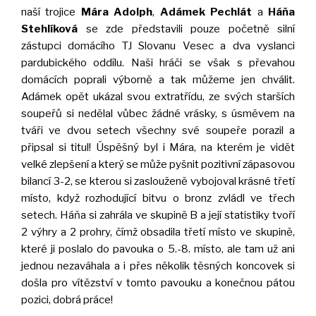
naší trojice
Mára Adolph
,
Adámek Pechlát
a
Háňa
Stehlíková
se zde představili pouze početně silní
zástupci domácího TJ Slovanu Vesec a dva vyslanci
pardubického oddílu. Naši hráči se však s převahou
domácích poprali výborně a tak můžeme jen chválit.
Adámek opět ukázal svou extratřídu, ze svých starších
soupeřů si nedělal vůbec žádné vrásky, s úsměvem na
tváři ve dvou setech všechny své soupeře porazil a
připsal si titul! Úspěšný byl i Mára, na kterém je vidět
velké zlepšení a který se může pyšnit pozitivní zápasovou
bilancí 3-2, se kterou si zaslouženě vybojoval krásné třetí
místo, když rozhodující bitvu o bronz zvládl ve třech
setech. Háňa si zahrála ve skupině B a její statistiky tvoří
2 výhry a 2 prohry, čímž obsadila třetí místo ve skupině,
které ji poslalo do pavouka o 5.-8. místo, ale tam už ani
jednou nezaváhala a i přes několik těsných koncovek si
došla pro vítězství v tomto pavouku a konečnou pátou
pozici, dobrá práce!