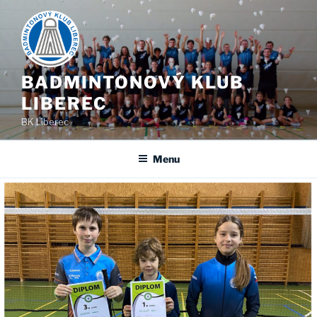
Skip
to
content
BADMINTONOVÝ KLUB
LIBEREC
BK Liberec
Menu