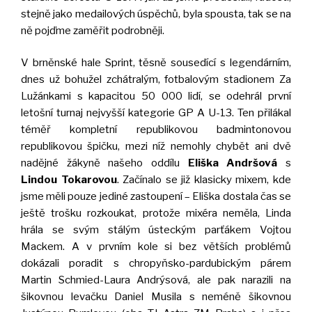
stejně jako medailových úspěchů, byla spousta, tak se na
ně pojďme zaměřit podrobněji.
V brněnské hale Sprint, těsně sousedící s legendárním,
dnes už bohužel zchátralým, fotbalovým stadionem Za
Lužánkami s kapacitou 50 000 lidí, se odehrál první
letošní turnaj nejvyšší kategorie GP A U-13. Ten přilákal
téměř kompletní republikovou badmintonovou
republikovou špičku, mezi níž nemohly chybět ani dvě
nadějné žákyně našeho oddílu
Eliška Andršová
s
Lindou Tokarovou
. Začínalo se již klasicky mixem, kde
jsme měli pouze jediné zastoupení – Eliška dostala čas se
ještě trošku rozkoukat, protože mixéra neměla, Linda
hrála se svým stálým ústeckým parťákem Vojtou
Mackem. A v prvním kole si bez větších problémů
dokázali poradit s chropyňsko-pardubickým párem
Martin Schmied-Laura Andrýsová, ale pak narazili na
šikovnou levačku Daniel Musila s neméně šikovnou