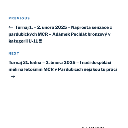
Post
Previous
PREVIOUS
navigation
Post
Turnaj 1. – 2. února 2025 – Naprostá senzace z
pardubických MČR – Adámek Pechlát bronzový v
kategorii U-11 !!!
Next
NEXT
Post
Turnaj 31. ledna – 2. února 2025 – I naši dospěláci
měli na letošním MČR v Pardubicích nějakou tu práci