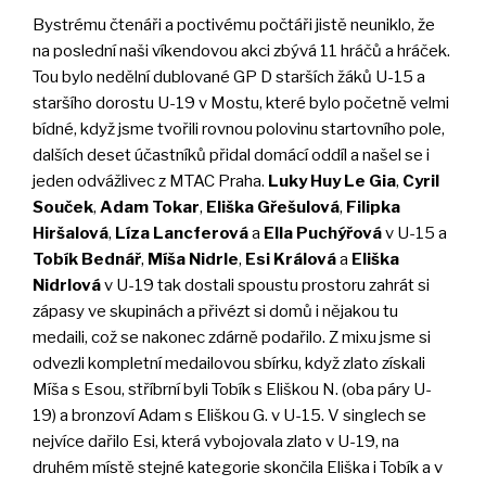
Bystrému čtenáři a poctivému počtáři jistě neuniklo, že
na poslední naši víkendovou akci zbývá 11 hráčů a hráček.
Tou bylo nedělní dublované GP D starších žáků U-15 a
staršího dorostu U-19 v Mostu, které bylo početně velmi
bídné, když jsme tvořili rovnou polovinu startovního pole,
dalších deset účastníků přidal domácí oddíl a našel se i
jeden odvážlivec z MTAC Praha.
Luky Huy Le Gia
,
Cyril
Souček
,
Adam Tokar
,
Eliška Gřešulová
,
Filipka
Hiršalová
,
Líza Lancferová
a
Ella Puchýřová
v U-15 a
Tobík Bednář
,
Míša Nidrle
,
Esi Králová
a
Eliška
Nidrlová
v U-19 tak dostali spoustu prostoru zahrát si
zápasy ve skupinách a přivézt si domů i nějakou tu
medaili, což se nakonec zdárně podařilo. Z mixu jsme si
odvezli kompletní medailovou sbírku, když zlato získali
Míša s Esou, stříbrní byli Tobík s Eliškou N. (oba páry U-
19) a bronzoví Adam s Eliškou G. v U-15. V singlech se
nejvíce dařilo Esi, která vybojovala zlato v U-19, na
druhém místě stejné kategorie skončila Eliška i Tobík a v