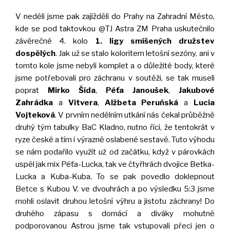
V neděli jsme pak zajížděli do Prahy na Zahradní Město,
kde se pod taktovkou @TJ Astra ZM Praha uskutečnilo
závěrečné 4. kolo
1. ligy smíšených družstev
dospělých
. Jak už se stalo koloritem letošní sezóny, ani v
tomto kole jsme nebyli komplet a o důležité body, které
jsme potřebovali pro záchranu v soutěži, se tak museli
poprat
Mirko Šída
,
Péťa Janoušek
,
Jakubové
Zahrádka
a
Vitvera
,
Alžbeta Peruňská
a
Lucia
Vojteková
. V prvním nedělním utkání nás čekal průběžně
druhý tým tabulky BaC Kladno, nutno říci, že tentokrát v
ryze české a tím i výrazně oslabené sestavě. Tuto výhodu
se nám podařilo využít už od začátku, když v párovkách
uspěl jak mix Péťa-Lucka, tak ve čtyřhrách dvojice Betka-
Lucka a Kuba-Kuba. To se pak povedlo doklepnout
Betce s Kubou V. ve dvouhrách a po výsledku 5:3 jsme
mohli oslavit druhou letošní výhru a jistotu záchrany! Do
druhého zápasu s domácí a diváky mohutně
podporovanou Astrou jsme tak vstupovali přeci jen o