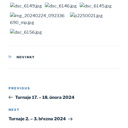
CATEGORIES
NOVINKY
Post
Previous
PREVIOUS
navigation
Post
Turnaje 17. – 18. února 2024
Next
NEXT
Post
Turnaje 2. – 3. března 2024