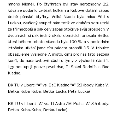
mnoho klidněji. Po čtyřhrách byl stav nerozhodný 2:2,
když se podařilo zvítězit holkám a Kubové dotáhli zápas
druhé pánské čtyřhry. Velká škoda byla mixu Péti s
Luckou, zkušený soupeř nám totiž ve druhém setu utekl
ze tří mečbolů a pak celý zápas otočil ve svůj prospěch. V
dvouhrách si pak jediný skalp domácích připsala Betka,
která během tohoto víkendu byla 100 %, a v posledním
letošním utkání jsme tím pádem prohráli 3:5. V tabulce
obsazujeme výsledné 7. místo, čímž pro nás tato sezóna
končí, do nadstavbové části s týmy z východní části 1.
ligy postupují pouze první dva, TJ Sokol Radotín a Bac
Kladno.
BK TU v Liberci “A” vs. BaC Kladno “A” 5:3 (body: Kuba V.,
Betka, Kuba-Kuba., Betka-Lucka, Péťa-Lucka)
BK TU v Liberci “A” vs. TJ Astra ZM Praha “A” 3:5 (body:
Betka, Kuba-Kuba., Betka-Lucka)