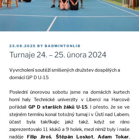
POSTED
23.08.2025
BY
BADMINTONLIB
ON
Turnaje 24. – 25. února 2024
Vyvrcholení soutěží smíšených družstev dospělých a
domácí GP D U-15
Poslední únorovou sobotu jsme na domácích kurtech
horní haly Technické univerzity v Liberci na Harcově
pořádali
GP D starších žáků U-15
. I přesto, že se ve
stejném termínu konal totožný turnaj i v Ústí nad Labem,
účast byla takříkajic jakž takž, když se ráno
zaprezentovalo 11 kluků a 9 holek, mezi nimiž byly i naše
naděje
Filip Jiroš
,
Štěpán Loskot
,
Adam Tokar
,