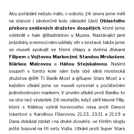
Aby pořádání nebylo málo, v sobotu 24. února jsme měli
na starost i závěrečné kolo základní části
Oblastního
přeboru smíšených družstev dospělých
, které jsme
odehráli v hale @Badminton u Muzea. Nastávající jarní
prázdniny a nemoci nám udělaly vítr v sestavě, takže jsme
se museli spokojit se třemi chlapy a dvěma dívkami
Filipem
a
Vojtovou Markovými
,
Standou Mrskošem
,
Klárkou Malcovou
a
Háňou Stejskalovou
. Našimi
soupeři v tomto kole nám byla obě silná mostecká
družstva @BK TJ Baník Most a @Super Stars Most a v
každém utkání jsme se museli vyrovnat s počátečním
jednobodovým mankem. V prvním utkání proti Baníku to
na více než výsledek 2:6 nestačilo, když zářil hlavně Filip,
který s Klárkou vyhrál hororového mixa proti Danovi
Ickertovi s Karolínou Fišerovou 21:23, 23:21 a 21:19 a
Dana dokázal zdolat i na druhé dvouhře, ve třetím singlu
ještě bojoval na tři sety Vojta. Utkání proti Super Stars