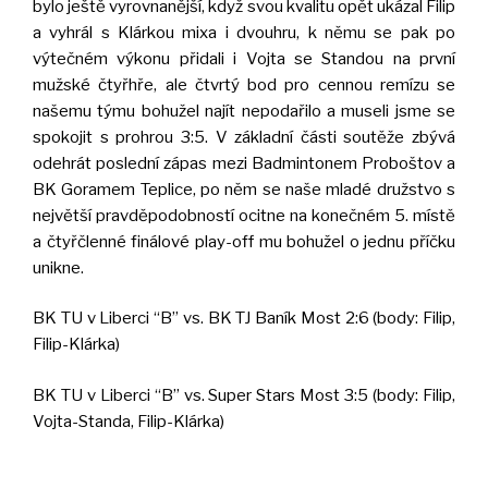
bylo ještě vyrovnanější, když svou kvalitu opět ukázal Filip
a vyhrál s Klárkou mixa i dvouhru, k němu se pak po
výtečném výkonu přidali i Vojta se Standou na první
mužské čtyřhře, ale čtvrtý bod pro cennou remízu se
našemu týmu bohužel najít nepodařilo a museli jsme se
spokojit s prohrou 3:5. V základní části soutěže zbývá
odehrát poslední zápas mezi Badmintonem Proboštov a
BK Goramem Teplice, po něm se naše mladé družstvo s
největší pravděpodobností ocitne na konečném 5. místě
a čtyřčlenné finálové play-off mu bohužel o jednu příčku
unikne.
BK TU v Liberci “B” vs. BK TJ Baník Most 2:6 (body: Filip,
Filip-Klárka)
BK TU v Liberci “B” vs. Super Stars Most 3:5 (body: Filip,
Vojta-Standa, Filip-Klárka)