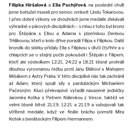
Filipka Hiršalová
a
Ella Puchýřová
, na poslední chvíli
jsme bohužel museli pro nemoc omluvit Lindu Tokarovou.
I přes dobré výkony ve dvouhrách jsme medaile získávali
výhradně v párových disciplínách – v mixu z toho byl bronz
pro Štěpána s Ellou a Adama s plzeňskou Denisou
Trhlíkovou, kteří o kolo dříve porazili Filipa s Filipkou. Další
bronzík do sbírky přidaly Ella s Filipkou v dívčí čtyřhře a v
chlapcích se o stejný počin pokoušeli i Štěpán s Filipem,
kteří ale výsledkem 12:21, 24:22 a 18:21 těsně prohráli
dlouhou vyrovnanou řežbu proti Janu Bláhovi s Matejem
Mišákem z Astry Praha. V této disciplíně nás tak zachránil
až Adam, který spojil síly s pardubickým Michaelem
Pačesným. Kluci překvapivě vyřadili nasazené jedničky
Jaromíra Kotka s Petrem Nálevkou z Vesce, taktéž ve
velmi těsné bitvě 21:19, 12:21 a 21:19 a vybojovali tak
stříbrné medaile, když ve finále bráchu pomstil Míra
Kotek s benáteckým Filipem Hermannem.