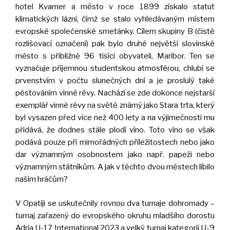
hotel Kvarner a město v roce 1899 získalo statut
klimatických lázní, čímž se stalo vyhledávaným místem
evropské společenské smetánky. Cílem skupiny B (čistě
rozlišovací označení) pak bylo druhé největší slovinské
město s přibližně 96 tisíci obyvateli, Maribor. Ten se
vyznačuje příjemnou studentskou atmosférou, chlubí se
prvenstvím v počtu slunečných dní a je proslulý také
pěstováním vinné révy. Nachází se zde dokonce nejstarší
exemplář vinné révy na světě známý jako Stara trta, který
byl vysazen před více než 400 lety a na výjimečnosti mu
přidává, že dodnes stále plodí víno. Toto víno se však
podává pouze při mimořádných příležitostech nebo jako
dar významným osobnostem jako např. papeži nebo
významným státníkům. A jak v těchto dvou městech líbilo
našim hráčům?
V Opatiji se uskutečnily rovnou dva turnaje dohromady –
turnaj zařazený do evropského okruhu mladšího dorostu
Adria U-17 International 2023 a velký turnaj kategorií U-9