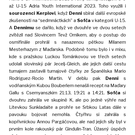
až U-15 Adria Youth International 2023. Toho využili i
sourozenci Kerplovi
, když
Denni
sbíral další evropské
zkušenosti na “sedmnáctkách” a
Sofča
v kategorii U-15.
A
Dennimu
se dařilo, když ve dvouhře ve dvou setech
zvítězil nad Slovincem Tevž Ornikem, aby o postup do
osmifinále prohrál s nasazenou pětkou Milanem
Mesterhazym z Maďarska. Podobně tomu bylo i v mixu,
kde s pražskou Luckou Tománkovou ve třech setech
udolali slovinský pár Jecelj-Gleich, ale jejich další cestu
turnajem zastavili turnajové čtyřky ze Španělska Mario
Rodriguez-Rocio Martin. V deblu pak
Denni
s
vodňanským Kubou Bouberlem nenašli recept na Maďary
Gallu s Csernyanszkim 21:13, 19:21 a 14:21.
Sofča
si
dvouhru zahrála ve skupině K, ale po jedné výhře nad
Litevkou Sunkladaite a prohře se Srbkou Latas dále v
pavouku bojovat nemohla. Čtyřhru si zahrála s
kopřivnickou Annou Pargáčovou, ale nad jejich síly byl v
prvním kole rakouský pár Gindulin-Tran. Úžasný úspěch