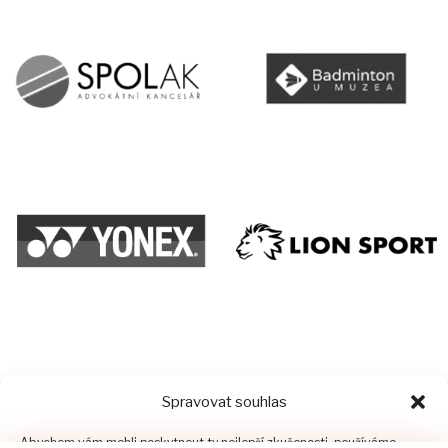
Spravovat souhlas
Abychom vám mohli poskytnout ty nejlepší zkušenosti, používáme