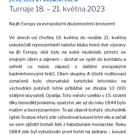
23.08.2025
BY
BADMINTONLIB
ON
Turnaje 18. – 21. května 2023
Na jih Evropy za evropskými zkušenostmi i bronzem!
Ve dnech od čtvrtka 18. května do neděle 21. května
uskutečnili reprezentanti našeho klubu hned dvě výpravy
na jih Evropy, obě byly na sobě nezávislé, přesto se
stejným cílem a zájmem – dostat se opět do kontaktu a
sehrát co nejvíc zápasů s dalšími evropskými
badmintonovými hráči. Cílem skupiny A (čistě rozlišovací
označení) bylo chorvatské turistické letovisko na
východním pobřeží Istrie přibližně se zhruba 10 000
stálými obyvateli, Opatija. Toto město vzniklo v 15. století
díky benediktýnskému opatství, ale až do roku 1844 bylo
malým a bezvýznamným. To jej objevil bohatý obchodník
Iginio Scarpa, který zde vybudoval luxusní letní vilu a začali
se sem sjíždět bohatí lidé z habsburské monarchie. Roku
1884 zde byl vybudován první hotel na Jadranu – luxusní