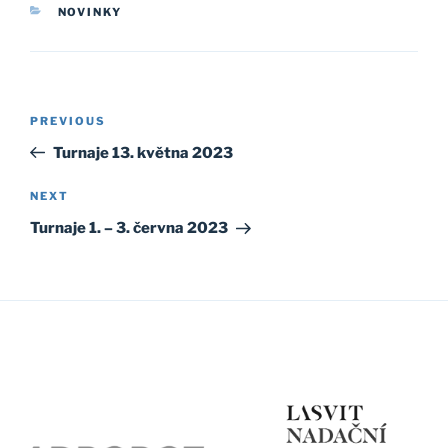
CATEGORIES
NOVINKY
Post
Previous
PREVIOUS
navigation
Post
Turnaje 13. května 2023
Next
NEXT
Post
Turnaje 1. – 3. června 2023