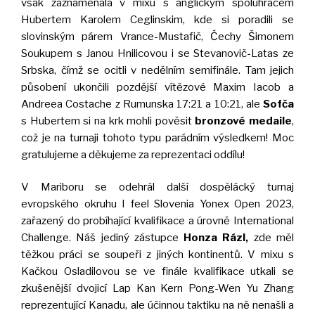
však zaznamenala v mixu s anglickým spoluhráčem
Hubertem Karolem Ceglinskim, kde si poradili se
slovinským párem Vrance-Mustafič, Čechy Šimonem
Soukupem s Janou Hnilicovou i se Stevanovič-Latas ze
Srbska, čímž se ocitli v nedělním semifinále. Tam jejich
působení ukončili pozdější vítězové Maxim Iacob a
Andreea Costache z Rumunska 17:21 a 10:21, ale
Sofča
s Hubertem si na krk mohli pověsit
bronzové medaile
,
což je na turnaji tohoto typu parádním výsledkem! Moc
gratulujeme a děkujeme za reprezentaci oddílu!
V Mariboru se odehrál další dospělácký turnaj
evropského okruhu I feel Slovenia Yonex Open 2023,
zařazený do probíhající kvalifikace a úrovně International
Challenge. Náš jediný zástupce
Honza Rázl,
zde měl
těžkou práci se soupeři z jiných kontinentů. V mixu s
Kačkou Osladilovou se ve finále kvalifikace utkali se
zkušenější dvojicí Lap Kan Kern Pong-Wen Yu Zhang
reprezentující Kanadu, ale účinnou taktiku na ně nenašli a