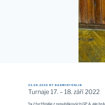
POSTED
23.08.2025
BY
BADMINTONLIB
ON
Turnaje 17. – 18. září 2022
5x čtvrtfinále z republikových GP A, ale br