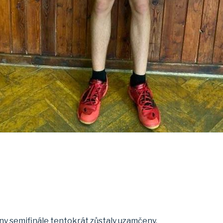
ány semifinále tentokrát zůstaly uzamčeny.