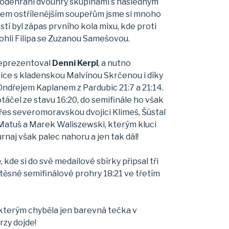
o odehrání dvouhry skupinami s následným
ohem ostřílenějším soupeřům jsme si mnoho
tí byl zápas prvního kola mixu, kde proti
ohli Filipa se Zuzanou Samešovou.
 reprezentoval
Denni Kerpl
, a nutno
 sice s kladenskou Malvínou Skrčenou i díky
 Ondřejem Kaplanem z Pardubic 21:7 a 21:14.
áčel ze stavu 16:20, do semifinále ho však
přes severomoravskou dvojici Klimeš, Šústal
h Matuš a Marek Waliszewski, kterým kluci
urnaj však palec nahoru a jen tak dál!
 kde si do své medailové sbírky připsal tři
těsné semifinálové prohry 18:21 ve třetím
 kterým chyběla jen barevná tečka v
rzy dojde!