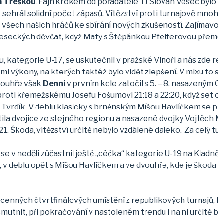
em Třeškou
. Fajn krokem od pořadatele TJ Slovan Vesec byl
sehrál solidní počet zápasů. Vítězství proti turnajově mn
p všech našich hráčů ke sbírání nových zkušeností. Zajímavos
 veseckých děvčat, když Maty s Štěpánkou Pfeiferovou přem
u, kategorie U-17, se uskutečnil v pražské Vinoři a nás zde
mi výkony, na kterých taktéž bylo vidět zlepšení. V mixu to
dvouhře však
Denni
v prvním kole zatočil s 5. – 8. nasazeným
roti křemežskému Josefu Fošumovi 21:18 a 22:20, když set ot
š Tvrdík. V deblu klasicky s brněnským Míšou Havlíčkem se 
stila dvojice ze stejného regionu a nasazené dvojky Vojtěc
21. Škoda, vítězství určitě nebylo vzdálené daleko. Za celý t
 se v neděli zúčastnil ještě „céčka“ kategorie U-19 na Kladně,
 v deblu opět s Míšou Havlíčkem a ve dvouhře, kde je škoda 
cenných čtvrtfinálových umístění z republikových turnajů,
mutnit, při pokračování v nastoleném trendu i na ni určitě b