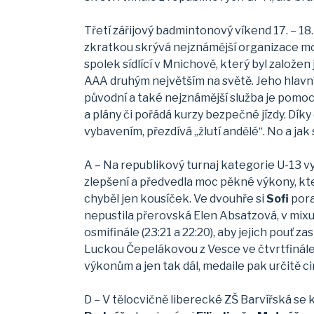
Třetí zářijový badmintonový víkend 17. – 18
zkratkou skrývá nejznámější organizace m
spolek sídlící v Mnichově, který byl založen
AAA druhým největším na světě. Jeho hlavní
původní a také nejznámější služba je pomo
a plány či pořádá kurzy bezpečné jízdy. Dí
vybavením, přezdívá „žlutí andělé“. No a jak
A – Na republikový turnaj kategorie U-13 v
zlepšení a předvedla moc pěkné výkony, kter
chyběl jen kousíček. Ve dvouhře si
Sofi
pora
nepustila přerovská Elen Absatzová, v mixu
osmifinále (23:21 a 22:20), aby jejich pouť 
Luckou Čepelákovou z Vesce ve čtvrtfinále
výkonům a jen tak dál, medaile pak určitě c
D – V tělocvičně liberecké ZŠ Barvířská se