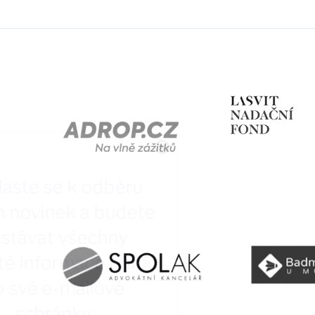
Přihlaste se k odběru
našich novinek a budete
dostávat všechny
důležité informace přímo
do své e-mailové
schránky