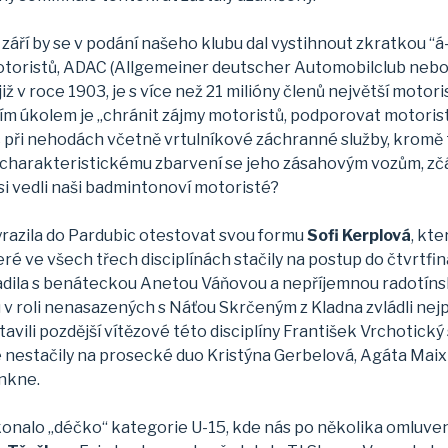
. září by se v podání našeho klubu dal vystihnout zkratkou 
otoristů, ADAC (Allgemeiner deutscher Automobilclub nebo
 již v roce 1903, je s více než 21 milióny členů největší mot
m úkolem je „chránit zájmy motoristů, podporovat motoristi
c při nehodách včetně vrtulníkové záchranné služby, kromě 
ky charakteristickému zbarvení se jeho zásahovým vozům, z
 si vedli naši badmintonoví motoristé?
yrazila do Pardubic otestovat svou formu
Sofi Kerplová
, kt
é ve všech třech disciplínách stačily na postup do čtvrtfi
dila s benáteckou Anetou Váňovou a nepříjemnou radotínsk
 v roli nenasazených s Náťou Skrčeným z Kladna zvládli nejp
zastavili pozdější vítězové této disciplíny František Vrchoti
 nestačily na prosecké duo Kristýna Gerbelová, Agáta Mai
inkne.
 konalo „déčko“ kategorie U-15, kde nás po několika omluve