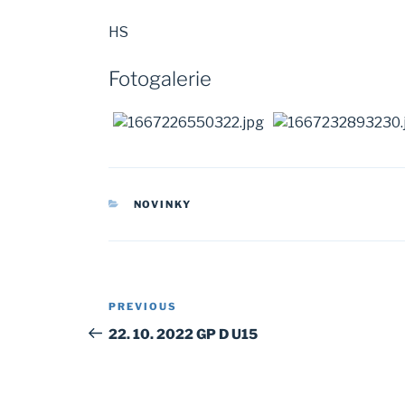
HS
Fotogalerie
CATEGORIES
NOVINKY
Post
Previous
PREVIOUS
navigation
Post
22. 10. 2022 GP D U15