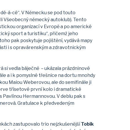
“á-dé-á-cé“. V Německu se pod touto
li Všeobecný německý autoklub). Tento
oristickou organizací v Evropě a po americké
cký sport a turistiku“, přičemž jeho
toho pak poskytuje pojištění, vydává mapy
části i s opravárenským a zdravotnickým
erá si vedla báječně – ukázala prázdninové
nále a i k pomyslné třešnice na dortu mnohdy
ou Maiou Weberovou, ale do semifinále ji
rve třísetové první kolo i dramatické
cký s Pavlínou Hermannovou. V deblu pak s
xnerová. Gratulace k předvedeným
nkách zastupovalo trio nejzkušenější
Tobík