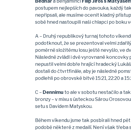
Bednář
a benjamínci
Filip Jiroš s Matyáš
postupem nejlepších do pavouka, každý tak 
nepřipsali, ale musíme ocenit kladný přístu
sobě hned nastoupili naši chlapci po boku
A – Druhý republikový turnaj tohoto víkend
podotknout, že se prezentoval velmi zdařilý
poměrně složitému losu ještě nevyšlo, ve 
Následně zvládl i dvě vyrovnané koncovky p
nepustil velmi dobře hrající hradecký Luká
dostali do čtvrtfinále, aby je následně pom
podlehli po obrovské bitvě 15:21, 22:20 a 15:
C –
Dennimu
to ale v sobotu nestačilo a tak
bronzy – v mixu s ústeckou Sárou Orosovou,
setu s Davidem Matyskou.
Během víkendu jsme tak posbírali hned pět 
podobě některé z medailí. Není však třeba s