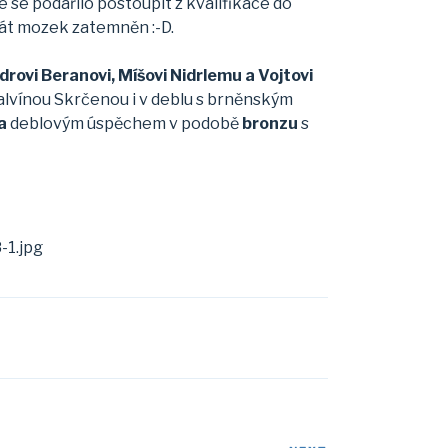
 se podařilo postoupit z kvalifikace do
krát mozek zatemněn :-D.
rovi Beranovi, Míšovi Nidrlemu a Vojtovi
lvínou Skrčenou i v deblu s brněnským
a
deblovým úspěchem v podobě
bronzu
s