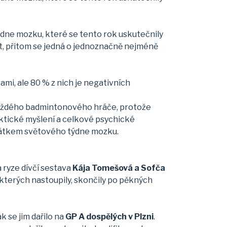
dne mozku, které se tento rok uskutečnily
at, přitom se jedná o jednoznačně nejméně
i, ale 80 % z nich je negativních
 každého badmintonového hráče, protože
aktické myšlení a celkové psychické
čátkem světového týdne mozku.
 ryze dívčí sestava
Kája Tomešová a Sofča
o kterých nastoupily, skončily po pěkných
jak se jim dařilo na
GP A dospělých v Plzni
.