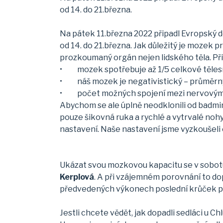
od 14. do 21.března.
Na pátek 11.března 2022 připadl Evropský 
od 14. do 21.března. Jak důležitý je mozek
prozkoumaný orgán nejen lidského těla. Př
• mozek spotřebuje až 1/5 celkové těles
• náš mozek je negativistický – průměrný 
• počet možných spojení mezi nervovými b
Abychom se ale úplně neodklonili od badmi
pouze šikovná ruka a rychlé a vytrvalé nohy
nastavení. Naše nastavení jsme vyzkoušel
Ukázat svou mozkovou kapacitu se v sobot
Kerplová
. A při vzájemném porovnání to dop
předvedených výkonech poslední krůček pře
Jestli chcete vědět, jak dopadli sedláci u 