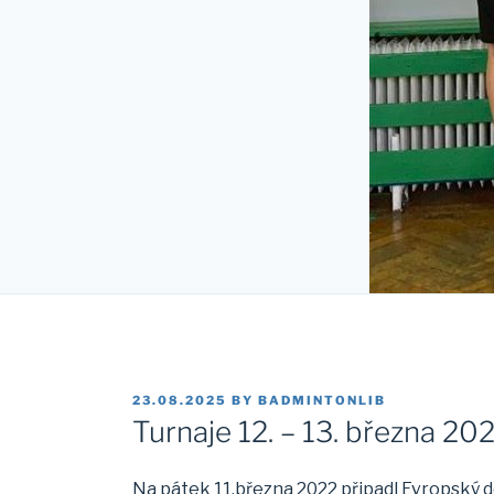
POSTED
23.08.2025
BY
BADMINTONLIB
ON
Turnaje 12. – 13. března 20
Na pátek 11.března 2022 připadl Evropský 