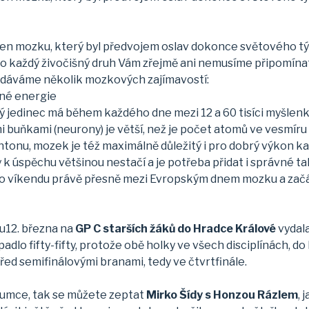
den mozku, který byl předvojem oslav dokonce světového tý
 pro každý živočišný druh Vám zřejmě ani nemusíme připomín
idáváme několik mozkových zajímavostí:
né energie
jedinec má během každého dne mezi 12 a 60 tisíci myšlenkam
uňkami (neurony) je větší, než je počet atomů ve vesmíru
ntonu, mozek je též maximálně důležitý i pro dobrý výkon
 k úspěchu většinou nestačí a je potřeba přidat i správné t
i o víkendu právě přesně mezi Evropským dnem mozku a za
u12. března na
GP C starších žáků do Hradce Králové
vydala
adlo fifty-fifty, protože obě holky ve všech disciplínách, d
d semifinálovými branami, tedy ve čtvrtfinále.
Chlumce, tak se můžete zeptat
Mirko Šídy s Honzou Rázlem
, 