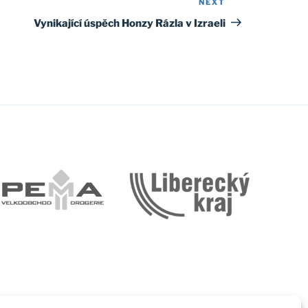
NEXT
Next
Post
Vynikající úspěch Honzy Rázla v Izraeli