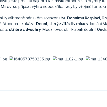
sit ještě před turnajem a tak naskočil pouze do čtyřhry, kde
, Mirovi se připsat výhru nepodařilo. Tady byl zřejmě tento
 vařily výhradně pánskému osazenstvu
Dennimu Kerplovi, Ond
větší bedna se ukázal
Denni
, který
zvítězil v mixu
s domácí Ma
ještě
stříbro z dvouhry
. Medailovou sbírku pak doplnil
Ondr