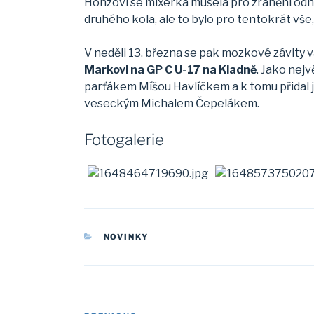
Honzovi se mixérka musela pro zranění odhlá
druhého kola, ale to bylo pro tentokrát vše
V neděli 13. března se pak mozkové závity
Markovi na GP C U-17 na Kladně
. Jako nej
parťákem Míšou Havlíčkem a k tomu přidal 
veseckým Michalem Čepelákem.
Fotogalerie
CATEGORIES
NOVINKY
Post