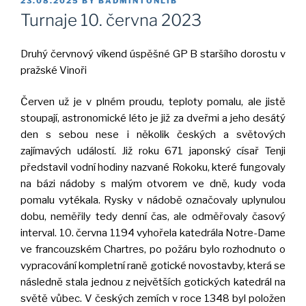
23.08.2025
BY
BADMINTONLIB
ON
Turnaje 10. června 2023
Druhý červnový víkend úspěšné GP B staršího dorostu v
pražské Vinoři
Červen už je v plném proudu, teploty pomalu, ale jistě
stoupají, astronomické léto je již za dveřmi a jeho desátý
den s sebou nese i několik českých a světových
zajímavých událostí. Již roku 671 japonský císař Tenji
představil vodní hodiny nazvané Rokoku, které fungovaly
na bázi nádoby s malým otvorem ve dně, kudy voda
pomalu vytékala. Rysky v nádobě označovaly uplynulou
dobu, neměřily tedy denní čas, ale odměřovaly časový
interval. 10. června 1194 vyhořela katedrála Notre-Dame
ve francouzském Chartres, po požáru bylo rozhodnuto o
vypracování kompletní raně gotické novostavby, která se
následně stala jednou z největších gotických katedrál na
světě vůbec. V českých zemích v roce 1348 byl položen