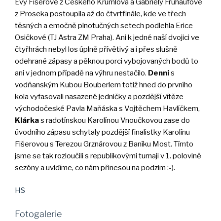
Evy Fišerové z Českého Krumlova a Gabriely Frühaufové
z Proseka postoupila až do čtvrtfinále, kde ve třech
těsných a emočně plnotučných setech podlehla Erice
Osičkové (TJ Astra ZM Praha). Ani k jedné naší dvojici ve
čtyřhrách nebyl los úplně přívětivý a i přes slušně
odehrané zápasy a pěknou porci vybojovaných bodů to
ani v jednom případě na výhru nestačilo.
Denni
s
vodňanským Kubou Bouberlem totiž hned do prvního
kola vyfasovali nasazené jedničky a pozdější vítěze
východočeské Pavla Maňáska s Vojtěchem Havlíčkem,
Klárka
s radotínskou Karolínou Vnoučkovou zase do
úvodního zápasu schytaly pozdější finalistky Karolínu
Fišerovou s Terezou Grznárovou z Baníku Most. Tímto
jsme se tak rozloučili s republikovými turnaji v 1. polovině
sezóny a uvidíme, co nám přinesou na podzim :-).
HS
Fotogalerie