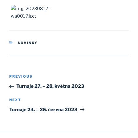
CATEGORIES
NOVINKY
Post
Previous
PREVIOUS
navigation
Post
Turnaje 27. – 28. května 2023
Next
NEXT
Post
Turnaje 24. – 25. června 2023