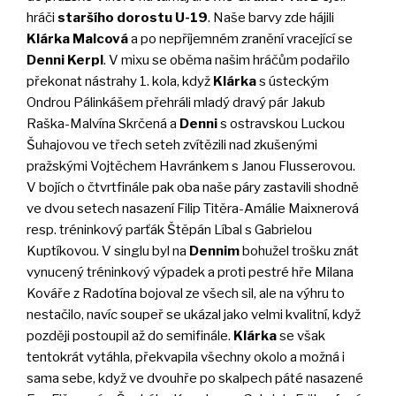
hráči
staršího dorostu U-19
. Naše barvy zde hájili
Klárka Malcová
a po nepříjemném zranění vracející se
Denni Kerpl
. V mixu se oběma našim hráčům podařilo
překonat nástrahy 1. kola, když
Klárka
s ústeckým
Ondrou Pálinkášem přehráli mladý dravý pár Jakub
Raška-Malvína Skrčená a
Denni
s ostravskou Luckou
Šuhajovou ve třech seteh zvítězili nad zkušenými
pražskými Vojtěchem Havránkem s Janou Flusserovou.
V bojích o čtvrtfinále pak oba naše páry zastavili shodně
ve dvou setech nasazení Filip Titěra-Amálie Maixnerová
resp. tréninkový parťák Štěpán Líbal s Gabrielou
Kuptíkovou. V singlu byl na
Dennim
bohužel trošku znát
vynucený tréninkový výpadek a proti pestré hře Milana
Kováře z Radotína bojoval ze všech sil, ale na výhru to
nestačilo, navíc soupeř se ukázal jako velmi kvalitní, když
později postoupil až do semifinále.
Klárka
se však
tentokrát vytáhla, překvapila všechny okolo a možná i
sama sebe, když ve dvouhře po skalpech páté nasazené