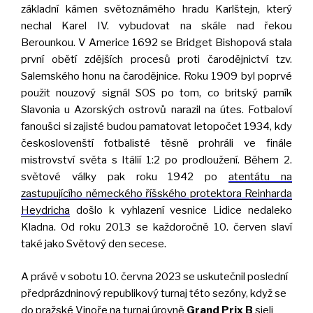
základní kámen světoznámého hradu Karlštejn, který
nechal Karel IV. vybudovat na skále nad řekou
Berounkou. V Americe 1692 se Bridget Bishopová stala
první obětí zdějších procesů proti čarodějnictví tzv.
Salemského honu na čarodějnice. Roku 1909 byl poprvé
použit nouzový signál SOS po tom, co britský parník
Slavonia u Azorských ostrovů narazil na útes. Fotbaloví
fanoušci si zajisté budou pamatovat letopočet 1934, kdy
českoslovenští fotbalisté těsně prohráli ve finále
mistrovství světa s Itálií 1:2 po prodloužení. Během 2.
světové války pak roku 1942 po
atentátu na
zastupujícího německého říšského protektora
Reinharda
Heydricha
došlo k vyhlazení vesnice Lidice nedaleko
Kladna. Od roku 2013 se každoročně 10. červen slaví
také jako Světový den secese.
A právě v sobotu 10. června 2023 se uskutečnil poslední
předprázdninový republikový turnaj této sezóny, když se
do pražské Vinoře na turnaj úrovně
Grand Prix B
sjeli