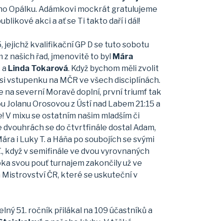
etího Opálku. Adámkovi mockrát gratulujeme
kové akci a ať se Ti takto daří i dál!
, jejichž kvalifikační GP D se tuto sobotu
z našich řad, jmenovitě to byl
Mára
á
a
Linda Tokarová
. Když bychom měli zvolit
a si vstupenku na MČR ve všech disciplínách.
 na severní Moravě doplní, první triumf tak
nou Jolanu Orosovou z Ústí nad Labem 21:15 a
e! V mixu se ostatním našim mladším či
e dvouhrách se do čtvrtfinále dostal Adam,
Mára i Luky T. a Háňa po soubojích se svými
., když v semifinále ve dvou vyrovnaných
ipka svou pouť turnajem zakončily už ve
 Mistrovství ČR, které se uskuteční v
lný 51. ročník přilákal na 109 účastníků a