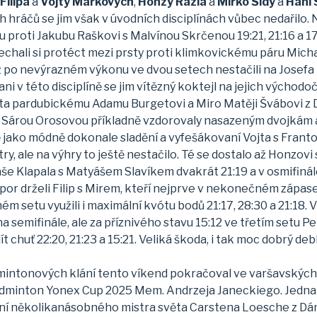
Filipa
a
Vojty Markových
,
Honzy Rázla
a
Mirko Šídy
a
Háni 
hráčů se jim však v úvodních disciplínách vůbec nedařilo. 
u proti Jakubu Raškovi s Malvínou Skrčenou 19:21, 21:16 a 1
echali si protéct mezi prsty proti klimkovickému páru Micha
když po nevýrazném výkonu ve dvou setech nestačili na Jose
e ani v této disciplíně se jim vítězný koktejl na jejich vých
ta pardubickému Adamu Burgetovi a Miro Matěji Švábovi z Do
se Sárou Orosovou příkladně vzdorovaly nasazeným dvojkám a
 jako módně dokonale sladění a vyfešákovaní Vojta s Franto
 ale na výhry to ještě nestačilo. Té se dostalo až Honzovi
Klapala s Matyášem Slavíkem dvakrát 21:19 a v osmifinále 
r drželi Filip s Mirem, kteří nejprve v nekonečném zápas
etu využili i maximální kvótu bodů 21:17, 28:30 a 21:18. V b
a semifinále, ale za příznivého stavu 15:12 ve třetím setu Pe
ít chuť 22:20, 21:23 a 15:21. Veliká škoda, i tak moc dobrý 
dmintonových klání tento víkend pokračoval ve varšavsk
nton Yonex Cup 2025 Mem. Andrzeja Janeckiego. Jednalo
ení několikanásobného mistra světa Carstena Loesche z Dáns