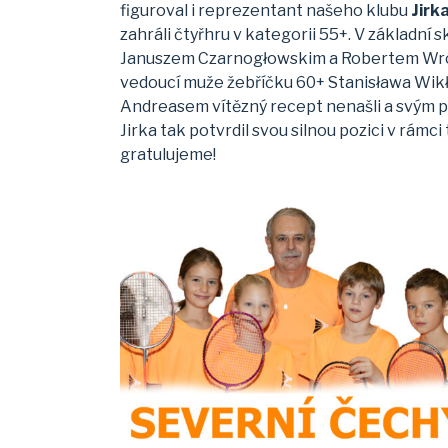
figuroval i reprezentant našeho klubu
Jirk
zahráli čtyřhru v kategorii 55+. V základní
Januszem Czarnogłowskim a Robertem Wróble
vedoucí muže žebříčku 60+ Stanisława Wik
Andreasem vítězný recept nenašli a svým pr
Jirka tak potvrdil svou silnou pozici v rám
gratulujeme!