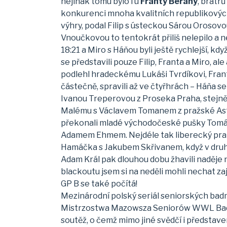
nejinak tomu bylo i u
Franty Berany
, bratrů
konkurenci mnoha kvalitních republikových 
výhry, podal Filip s ústeckou Sárou Orosovo
Vnoučkovou to tentokrát přiliš nelepilo a n
18:21 a Miro s Háňou byli ještě rychlejší, 
se představili pouze Filip, Franta a Miro, al
podlehl hradeckému Lukáši Tvrdíkovi, Fran
částečně, spravili až ve čtyřhrách – Háňa 
Ivanou Treperovou z Proseka Praha, stejně
Malému s Václavem Tomanem z pražské Astry,
překonali mladé východočeské pušky Tomáše 
Adamem Ehmem. Nejdéle tak liberecký prapo
Hamáčka s Jakubem Skřivanem, když v druhém s
Adam Král pak dlouhou dobu žhavili naděje n
blackoutu jsem si na neděli mohli nechat zaj
GP B se také počítá!
Mezinárodní polský seriál seniorských ba
Mistrzostwa Mazowsza Seniorów WWL Badmi
soutěž, o čemž mimo jiné svědčí i představ