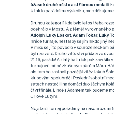
úžasné druhé místo a stříbrnou medaili
, 
k takto parádnímu výsledku, moc děkujeme za
Druhou kategorií, kde bylo letos třeba rozsou
odehrálo v Mostu. A z téměř vyrovnaného po
Adolph
,
Luky Loskot
,
Adam Tokar
,
Luky T
hráče turnaje, nestal by se jím nikdo jiný n
V mixu se jí to povedlo v sourozeneckém pá
byl na světě. Druhé vítězství přidala ve dv
21:16, paráda! A zlatý hattrick pak završil
turnajové méně zkušeným párům Mára-Háňa, L
ale tam ho zastavil pozdější vítěz Jakub Šol
klubovými spoluhráči. Poslední sobotní med
setech nestačili na domácí duo Jáchym Kolář-
čtvrtfinále. Lindě s Adamem tak budeme moc
Orlové Lutyni.
Nejstarší turnaj pořadaný na našem území GP