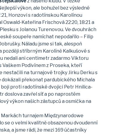
Stejskalové
z našeho klubu. V těžké
Nejlepší výkon, ale bohužel bez výsledné
7:21, Honzovi s radotínskou Karolínou
l Oswald-Kateřina Frischová 22:20, 18:21 a
fa Plesku s Jolanou Turenovou. Ve dvouhrách
odočeské soupeře namíchat nepodařilo – Filip
brušky. Náladu jsme si tak, alespoň
 později stříbrným Karolíně Kalkušové s
u nedali ani centimetr zadarmo Viktoru
 s Vaškem Podivínem z Proseka, kteří
nestačili na turnajové trojky Jirku Derku s
e dokázali překonat pardubického Michala
oji proti radotínské dvojici Petr Hnilica-
tr doslova zavřel síť a po naprostém
deblový výkon našich zástupců a osmička na
ých Markách turnajem Międzynarodowe
 se o velmi kvalitně obsazenou dvoudenní
ka, a jsme rádi, že mezi 169 účastníky