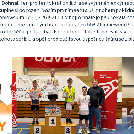
a Dohnal
. Ten pro tentokrát omládl a se svým německým 
 skupině si po rozehřívacím prvním setu a už mnohem poklidně
wskim 17:21, 21:6 a 21:13. V boji o finále je pak čekala 
ła společně s druhým hráčem rankingu 55+ Zbigniewem Przy
otihráčům podlehli ve dvou setech, i tak z toho však v ko
ci tohoto seriálu a opět prodloužil svou úspěšnou šňůru se 