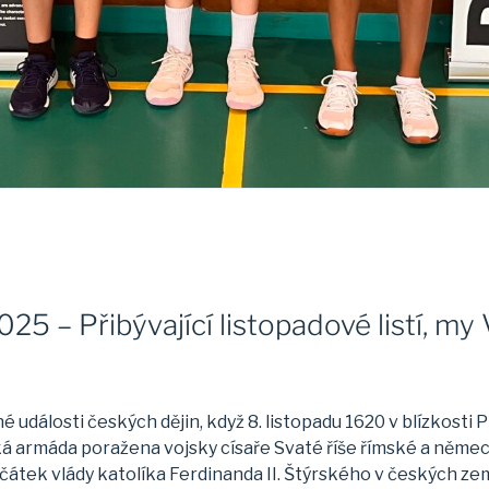
2025 – Přibývající listopadové listí, 
 události českých dějin, když 8. listopadu 1620 v blízkosti 
ská armáda poražena vojsky císaře Svaté říše římské a němec
tek vlády katolíka Ferdinanda II. Štýrského v českých zem