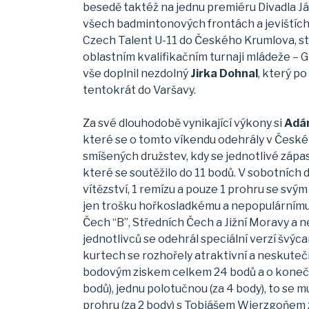
besedě taktéž na jednu premiéru Divadla Já
všech badmintonových frontách a jevištích
Czech Talent U-11 do Českého Krumlova, s
oblastním kvalifikačním turnaji mládeže – G
vše doplnil nezdolný
Jirka Dohnal
, který p
tentokrát do Varšavy.
Za své dlouhodobě vynikající výkony si
Adá
které se o tomto víkendu odehrály v Českém
smíšených družstev, kdy se jednotlivé zápas
které se soutěžilo do 11 bodů. V sobotních d
vítězství, 1 remízu a pouze 1 prohru se sv
jen trošku hořkosladkému a nepopulárnímu,
Čech “B”, Středních Čech a Jižní Moravy a n
jednotlivců se odehrál speciální verzí švý
kurtech se rozhořely atraktivní a neskutečn
bodovým ziskem celkem 24 bodů a o konečné
bodů), jednu polotučnou (za 4 body), to se 
prohru (za 2 body) s Tobiášem Wierzgoňem z