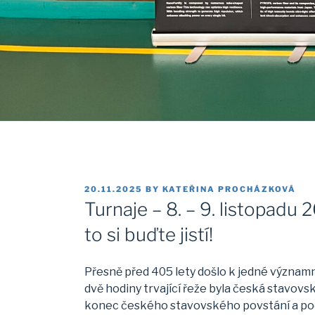
POSTED
20.11.2025
BY
KATEŘINA PROCHÁZKOVÁ
ON
Turnaje – 8. – 9. listopadu 
to si buďte jistí!
Přesně před 405 lety došlo k jedné významné
dvě hodiny trvající řeže byla česká stavov
konec českého stavovského povstání a počá