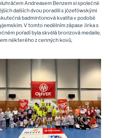
spoluhráčem Andreasem Benzem si společně
jších dalších dvou poradili s józefówskými
neskutečná badmintonová kvalita v podobě
jemskim. V tomto nedělním zápase Jirka s
nečném pořadí byla skvělá bronzová medaile,
ziskem některého z cenných kovů,