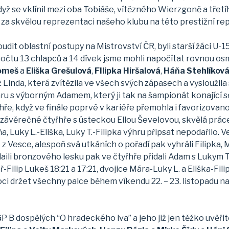
když se vklínil mezi oba Tobiáše, vítězného Wierzgoně a tř
 skvělou reprezentaci našeho klubu na této prestižní republi
dit oblastní postupy na Mistrovství ČR, byli starší žáci U-15
čtu 13 chlapců a 14 dívek jsme mohli napočítat rovnou osm 
omeš
a
Eliška Grešulová
,
FIlipka Hiršalová
,
Háňa Stehlíkov
ež Linda, která zvítězila ve všech svých zápasech a vysloužil
ru s výborným Adamem, který ji tak na šampionát konající se
ouhře, když ve finále poprvé v kariéře přemohla i favorizova
a v závěrečné čtyřhře s ústeckou Ellou Ševelovou, skvělá prác
uky L.-Eliška, Luky T.-Filipka výhru připsat nepodařilo. V
c z Vesce, alespoň svá utkáních o pořadí pak vyhráli Filipka, 
aili bronzového lesku pak ve čtyřhře přidali Adam s Lukym T
Filip Lukeš 18:21 a 17:21, dvojice Mára-Luky L. a Eliška-Fil
i držet všechny palce během víkendu 22. – 23. listopadu na
 B dospělých “O hradeckého lva” a jeho již jen těžko uvěřite