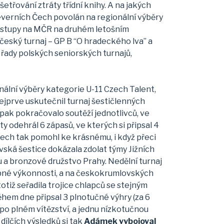
třování ztráty třídní knihy. A na jakých
everních Čech povolán na regionální výběry
postupy na MČR na druhém letošním
 český turnaj – GP B “O hradeckého lva” a
 řady polských seniorských turnajů,
nální výběry kategorie U-11 Czech Talent,
ejprve uskutečnil turnaj šestičlenných
 pak pokračovalo soutěží jednotlivců, ve
ty odehrál 6 zápasů, ve kterých si připsal 4
Čech tak pomohl ke krásnému, i když přeci
ká šestice dokázala zdolat týmy Jižních
vu a bronzové družstvo Prahy. Nedělní turnaj
dobné výkonnosti, a na českokrumlovských
tiž seřadila trojice chlapců se stejným
em dne připsal 3 plnotučné výhry (za 6
 po plném vítězství, a jednu nízkotučnou
ílčích výsledků si tak
Adámek vybojoval