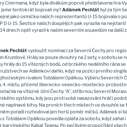
ry Cimrmana, když byla divákům poprvé představena hra Vyše
 jsme tentokrát bojovali my?
Adámek Pechlát
byl za tým S
tejně jako osmička našich reprezentantů U-15 bojovala o 
P D U-15. Šestice našich dospělých pak vyrazila na nejstarší
o 14 dnech opět vyrazil k našim severním sousedům na další z
mek Pechlát
vysloužit nominaci za Severní Čechy pro regio
 Krumlově. Hrály se pouze dvouhry na 2 sety, v sobotu se n
y hrály do 15 vítězných bodů, od brzkého nedělního rána se
ružstvech se Adámkovi dařilo, když na pozici prvního singlis
ým jihočeským rivalem Tobiášem Opálkou. Výběru Severních 
 4. místu, přičemž liberecko-vesecko-mostecko-proboštovs
estačila na vítězné Jižní Čechy “A”, stříbrnou Severní Mora
carského systému, kdy jsou proti sobě nasazováni hráči po
ě napínavé bitvy. Na prvních třech místech ve dvouhře se to
m pořadí rozhodoval jen horší poměr míčků. Adámek si běh
mu s Tobiášem Opálkou povedla oplata za sobotu, když sahal i
 karvinského Kabal Teamu. Po pečlivém propočítání všech d