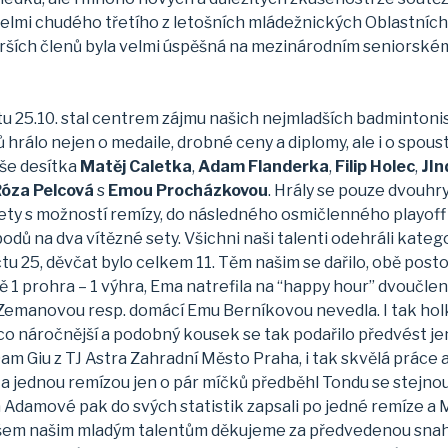
velmi chudého třetího z letošních mládežnických Oblastních
tarších členů byla velmi úspěšná na mezinárodním seniorském
tu 25.10. stal centrem zájmu našich nejmladších badmintonist
hrálo nejen o medaile, drobné ceny a diplomy, ale i o spous
aše desítka
Matěj Caletka
,
Adam Flanderka
,
Filip Holec
,
JIn
óza Pelcová
s
Emou Procházkovou
. Hrály se pouze dvouhry
sety s možností remízy, do následného osmičlenného playoff 
 bodů na dva vítězné sety. Všichni naši talenti odehráli kateg
tu 25, děvčat bylo celkem 11. Těm našim se dařilo, obě posto
ě 1 prohra – 1 výhra, Ema natrefila na “happy hour” dvoučlen
Zemanovou resp. domácí Emu Berníkovou nevedla. I tak holk
o náročnější a podobný kousek se tak podařilo předvést jen 
am Giu z TJ Astra Zahradní Město Praha, i tak skvělá práce 
vím a jednou remízou jen o pár míčků předběhl Tondu se stejno
ba Adamové pak do svých statistik zapsali po jedné remíze a
 Všem našim mladým talentům děkujeme za předvedenou snah