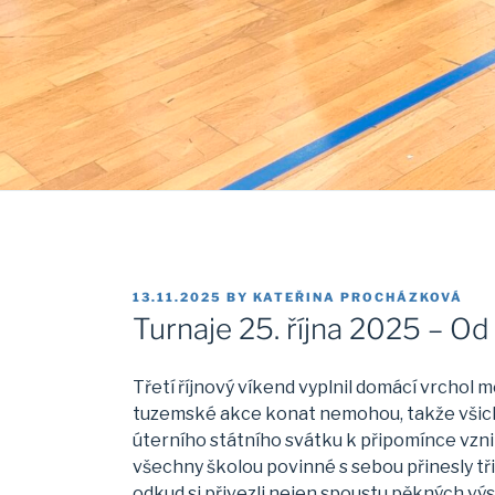
POSTED
13.11.2025
BY
KATEŘINA PROCHÁZKOVÁ
ON
Turnaje 25. října 2025 – Od
Třetí říjnový víkend vyplnil domácí vrcho
tuzemské akce konat nemohou, takže všichni
úterního státního svátku k připomínce vzni
všechny školou povinné s sebou přinesly tři
odkud si přivezli nejen spoustu pěkných výs