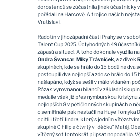
dorostenců se zúčastnila jinak účastnicky 
pořádali na Harcově. A trojice našich nejs
Vratislavi.
Radotín v jihozápadní části Prahy se v sobo
Talent Cup 2025. Úctyhodných 49 účastníků 
zápasů a situací. A toho dokonale využila n
Ondra Švancar
,
Miky Trávníček
, a z dívek
R
skupinách, kde se hrálo do 15 bodů na dva 
postoupili dva nejlepší a zde se hrálo do 15
našlapáno, když se sešli v málo vídaném poč
Róza s vyrovnanou bilancí v základní skupin
medaile však již přes nymburskou Kristýnu 
nejlepších 8 v pětičlenných skupinách o něc
o semifinále pak nestačil na Huye Tomyka D
ocitli i třetí Jindra, který s jedním vítězst
skupině C Filip a čtvrtý v “déčku” Matěj. O
vítězný set tentokrát připsat nepodařilo.