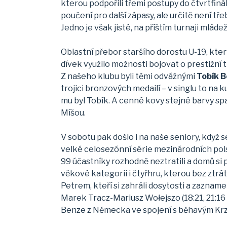
kterou podpořili třemi postupy do čtvrtfinál
poučení pro další zápasy, ale určitě není tř
Jedno je však jisté, na příštím turnaji mládež
Oblastní přebor staršího dorostu U-19, kter
dívek využilo možnosti bojovat o prestižní 
Z našeho klubu byli těmi odvážnými
Tobík 
trojici bronzových medailí – v singlu to na 
mu byl Tobík. A cenné kovy stejné barvy spa
Míšou.
V sobotu pak došlo i na naše seniory, když s
velké celosezónní série mezinárodních pols
99 účastníky rozhodně neztratili a domů si 
věkové kategorii i čtyřhru, kterou bez ztr
Petrem, kteří si zahráli dosytosti a zaznamen
Marek Tracz-Mariusz Wołejszo (18:21, 21:16
Benze z Německa ve spojení s běhavým Krzy