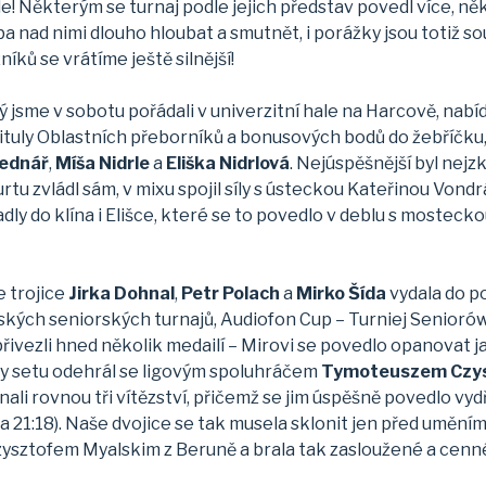
e! Některým se turnaj podle jejich představ povedl více, něk
eba nad nimi dlouho hloubat a smutnět, i porážky jsou totiž 
níků se vrátíme ještě silnější!
ý jsme v sobotu pořádali v univerzitní hale na Harcově, nab
tituly Oblastních přeborníků a bonusových bodů do žebříčku, 
Bednář
,
Míša Nidrle
a
Eliška Nidrlová
. Nejúspěšnější byl nej
kurtu zvládl sám, v mixu spojil síly s ústeckou Kateřinou Vo
dly do klína i Elišce, které se to povedlo v deblu s mosteck
e trojice
Jirka Dohnal
,
Petr Polach
a
Mirko Šída
vydala do po
kých seniorských turnajů, Audiofon Cup – Turniej Seniorów
přivezli hned několik medailí – Mirovi se povedlo opanovat 
áty setu odehrál se ligovým spoluhráčem
Tymoteuszem Czy
ali rovnou tři vítězství, přičemž se jim úspěšně povedlo vydří
 a 21:18). Naše dvojice se tak musela sklonit jen před umě
sztofem Myalskim z Beruně a brala tak zasloužené a cenné 