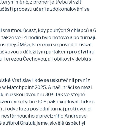
terým méně, z proher je třeba si vzít
součástí procesu učení a zdokonalování se.
ídl smutnou účast, kdy pouhých 9 chlapců a 6
takže ve 14 hodin bylo hotovo a po turnaji.
zkušenější Míša, kterému se povedlo získat
ndráčkovou a důležitým parťákem pro čtyřhru
ou Terezou Čechovou, a Tobíkovi v deblu s
lské Vratislavi, kde se uskutečnil první z
 w Matchpoint 2025. A naši hráči se mezi
jak mužskou dvouhru 30+, tak ve stejné
szem
. Ve čtyřhře 60+ pak excelovali Jirka s
t i odvetu za poslední turnaj proti dvojici
ním nestárnoucího a precizního Andrease
stříbro! Gratulujeme, skvělé úspěchy!