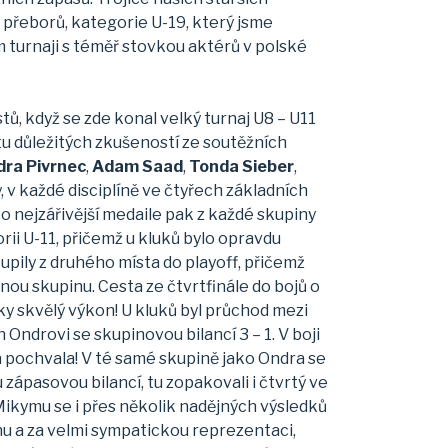
 přeborů, kategorie U-19, který jsme
 turnaji s téměř stovkou aktérů v polské
ů, když se zde konal velký turnaj U8 – U11
tu důležitých zkušeností ze soutěžních
dra Pivrnec
,
Adam Saad
,
Tonda Sieber
,
, v každé disciplíně ve čtyřech základních
o nejzářivější medaile pak z každé skupiny
orii U-11, přičemž u kluků bylo opravdu
upily z druhého místa do playoff, přičemž
nou skupinu. Cesta ze čtvrtfinále do bojů o
y skvělý výkon! U kluků byl průchod mezi
Ondrovi se skupinovou bilancí 3 – 1. V boji
a pochvala! V té samé skupině jako Ondra se
u zápasovou bilancí, tu zopakovali i čtvrtý ve
 Mikymu se i přes několik nadějných výsledků
u a za velmi sympatickou reprezentaci,