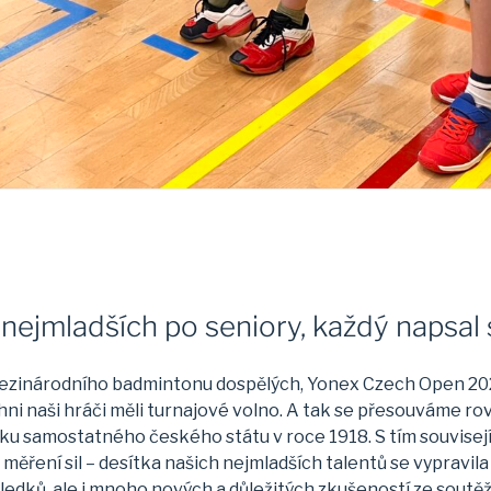
 nejmladších po seniory, každý napsal 
l mezinárodního badmintonu dospělých, Yonex Czech Open 202
 naši hráči měli turnajové volno. A tak se přesouváme rovn
ku samostatného českého státu v roce 1918. S tím souvisejíc
 měření sil – desítka našich nejmladších talentů se vypravil
ledků, ale i mnoho nových a důležitých zkušeností ze soutěž