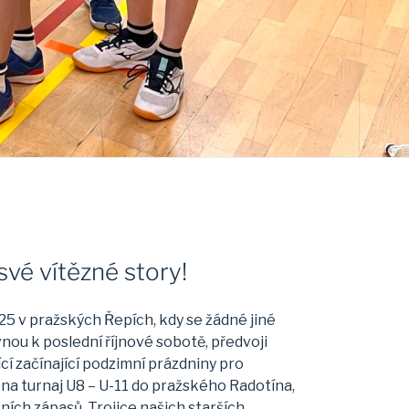
své vítězné story!
5 v pražských Řepích, kdy se žádné jiné
ou k poslední říjnové sobotě, předvoji
í začínající podzimní prázdniny pro
a na turnaj U8 – U-11 do pražského Radotína,
ních zápasů. Trojice našich starších