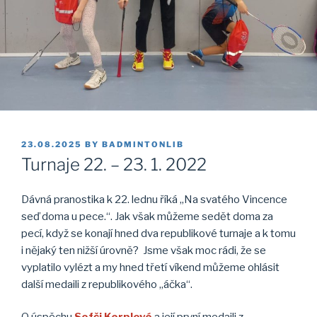
POSTED
23.08.2025
BY
BADMINTONLIB
ON
Turnaje 22. – 23. 1. 2022
Dávná pranostika k 22. lednu říká „Na svatého Vincence
seď doma u pece.“. Jak však můžeme sedět doma za
pecí, když se konají hned dva republikové turnaje a k tomu
i nějaký ten nižší úrovně? Jsme však moc rádi, že se
vyplatilo vylézt a my hned třetí víkend můžeme ohlásit
další medaili z republikového „áčka“.