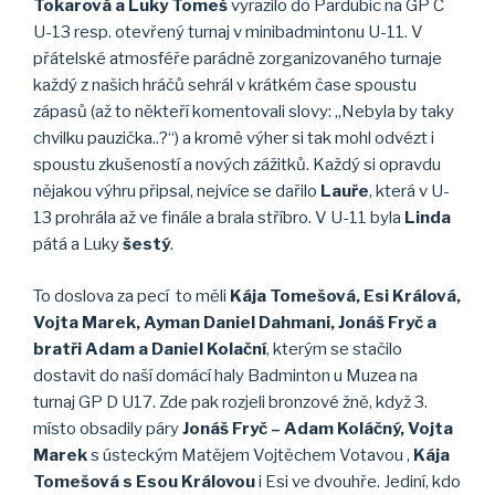
Tokarová a Luky Tomeš
vyrazilo do Pardubic na GP C
U-13 resp. otevřený turnaj v minibadmintonu U-11. V
přátelské atmosféře parádně zorganizovaného turnaje
každý z našich hráčů sehrál v krátkém čase spoustu
zápasů (až to někteří komentovali slovy: „Nebyla by taky
chvilku pauzička..?“) a kromě výher si tak mohl odvézt i
spoustu zkušeností a nových zážitků. Každý si opravdu
nějakou výhru připsal, nejvíce se dařilo
Lauře
, která v U-
13 prohrála až ve finále a brala stříbro. V U-11 byla
Linda
pátá a Luky
šestý
.
To doslova za pecí to měli
Kája Tomešová, Esi Králová,
Vojta Marek, Ayman Daniel Dahmani, Jonáš Fryč a
bratři Adam a Daniel Kolační
, kterým se stačilo
dostavit do naší domácí haly Badminton u Muzea na
turnaj GP D U17. Zde pak rozjeli bronzové žně, když 3.
místo obsadily páry
Jonáš Fryč – Adam Koláčný, Vojta
Marek
s ústeckým Matějem Vojtěchem Votavou ,
Kája
Tomešová s Esou Královou
i Esi ve dvouhře. Jediní, kdo