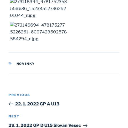
CATEGORIES
NOVINKY
Post
Previous
PREVIOUS
navigation
Post
22. 1. 2022 GP A U13
Next
NEXT
Post
29. 1. 2022 GP D U15 Slovan Vesec