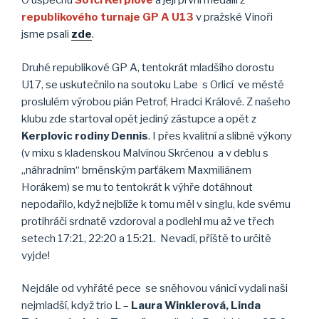
O úspěchu
Sofči Kerplové
a její první medaili z
republikového turnaje GP A U13
v pražské Vinoři
jsme psali
zde
.
Druhé republikové GP A, tentokrát mladšího dorostu
U17, se uskutečnilo na soutoku Labe s Orlicí ve městě
proslulém výrobou pián Petrof, Hradci Králové. Z našeho
klubu zde startoval opět jediný zástupce a opět z
Kerplovic rodiny Dennis
. I přes kvalitní a slibné výkony
(v mixu s kladenskou Malvínou Skrčenou a v deblu s
„náhradním“ brněnským parťákem Maxmiliánem
Horákem) se mu to tentokrát k výhře dotáhnout
nepodařilo, když nejblíže k tomu měl v singlu, kde svému
protihráči srdnatě vzdoroval a podlehl mu až ve třech
setech 17:21, 22:20 a 15:21. Nevadí, příště to určitě
vyjde!
Nejdále od vyhřáté pece se sněhovou vánicí vydali naši
nejmladší, když trio L –
Laura Winklerová, Linda