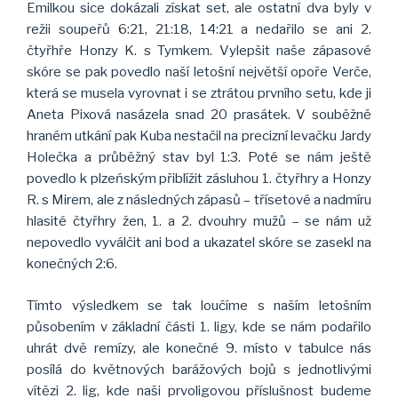
Emilkou sice dokázali získat set, ale ostatní dva byly v
režii soupeřů 6:21, 21:18, 14:21 a nedařilo se ani 2.
čtyřhře Honzy K. s Tymkem. Vylepšit naše zápasové
skóre se pak povedlo naší letošní největší opoře Verče,
která se musela vyrovnat i se ztrátou prvního setu, kde ji
Aneta Pixová nasázela snad 20 prasátek. V souběžně
hraném utkání pak Kuba nestačil na precizní levačku Jardy
Holečka a průběžný stav byl 1:3. Poté se nám ještě
povedlo k plzeńským přiblížit zásluhou 1. čtyřhry a Honzy
R. s Mirem, ale z následných zápasů – třísetové a nadmíru
hlasité čtyřhry žen, 1. a 2. dvouhry mužů – se nám už
nepovedlo vyválčit ani bod a ukazatel skóre se zasekl na
konečných 2:6.
Tímto výsledkem se tak loučíme s naším letošním
působením v základní části 1. ligy, kde se nám podařilo
uhrát dvě remízy, ale konečné 9. místo v tabulce nás
posílá do květnových barážových bojů s jednotlivými
vítězi 2. lig, kde naši prvoligovou příslušnost budeme