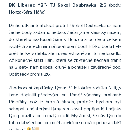
BK Liberec “B”- TJ Sokol Doubravka 2:6
(body:
Honza-Sára, Háňa)
Druhé utkání tentokrát proti TJ Sokol Doubravka už nám
žádné body zadarmo nedalo. Začali jsme klasicky mixem,
do kterého nastoupili Sára s Honzou a po dvou celkem
rychlých setech nám připsali první bod!! Blízko bodu byly
opět holky v deblu, ale i přes vyhraný set to nedopadlo.
Až konečný singl Háni, která se zbytečně nechala trápit
na 3 sety, nám připsal druhý a bohužel i závěrečný bod.
Opět tedy prohra 2:6.
Zhodnocení kapitánky týmu: ,,V letošním ročníku 2. ligy
jsme doplatili především na, téměř všechny, prohrané
tříseťáky, což je hrozná škoda, protože bychom byli
schopni s některými týmy remizovat popřípadě i nějaký
tým porazit a ne o malý rozdíl. Myslím si, že náš tým do
toho dal všechno, co uměl a uvidíme co nám přinese další
sezóna.”
✌