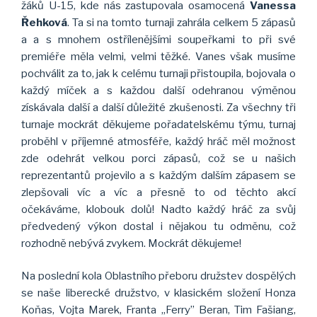
žáků U-15, kde nás zastupovala osamocená
Vanessa
Řehková
. Ta si na tomto turnaji zahrála celkem 5 zápasů
a a s mnohem ostřílenějšími soupeřkami to při své
premiéře měla velmi, velmi těžké. Vanes však musíme
pochválit za to, jak k celému turnaji přistoupila, bojovala o
každý míček a s každou další odehranou výměnou
získávala další a další důležité zkušenosti. Za všechny tři
turnaje mockrát děkujeme pořadatelskému týmu, turnaj
proběhl v příjemné atmosféře, každý hráč měl možnost
zde odehrát velkou porci zápasů, což se u našich
reprezentantů projevilo a s každým dalším zápasem se
zlepšovali víc a víc a přesně to od těchto akcí
očekáváme, klobouk dolů! Nadto každý hráč za svůj
předvedený výkon dostal i nějakou tu odměnu, což
rozhodně nebývá zvykem. Mockrát děkujeme!
Na poslední kola Oblastního přeboru družstev dospělých
se naše liberecké družstvo, v klasickém složení Honza
Koňas, Vojta Marek, Franta ,,Ferry” Beran, Tim Fašiang,