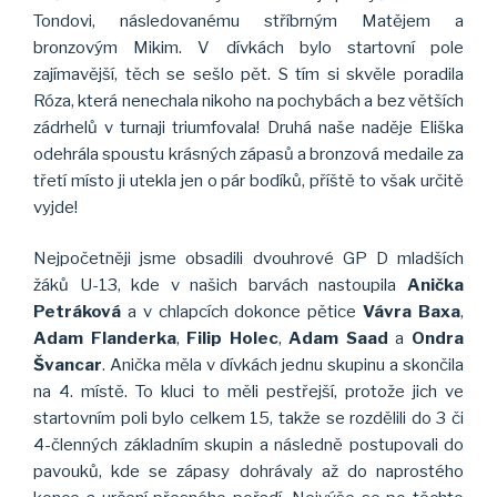
Tondovi, následovanému stříbrným Matějem a
bronzovým Mikim. V dívkách bylo startovní pole
zajímavější, těch se sešlo pět. S tím si skvěle poradila
Róza, která nenechala nikoho na pochybách a bez větších
zádrhelů v turnaji triumfovala! Druhá naše naděje Eliška
odehrála spoustu krásných zápasů a bronzová medaile za
třetí místo ji utekla jen o pár bodíků, příště to však určitě
vyjde!
Nejpočetněji jsme obsadili dvouhrové GP D mladších
žáků U-13, kde v našich barvách nastoupila
Anička
Petráková
a v chlapcích dokonce pětice
Vávra Baxa
,
Adam Flanderka
,
Filip Holec
,
Adam Saad
a
Ondra
Švancar
. Anička měla v dívkách jednu skupinu a skončila
na 4. místě. To kluci to měli pestřejší, protože jich ve
startovním poli bylo celkem 15, takže se rozdělili do 3 či
4-členných základním skupin a následně postupovali do
pavouků, kde se zápasy dohrávaly až do naprostého