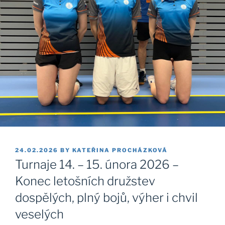
POSTED
24.02.2026
BY
KATEŘINA PROCHÁZKOVÁ
ON
Turnaje 14. – 15. února 2026 –
Konec letošních družstev
dospělých, plný bojů, výher i chvil
veselých