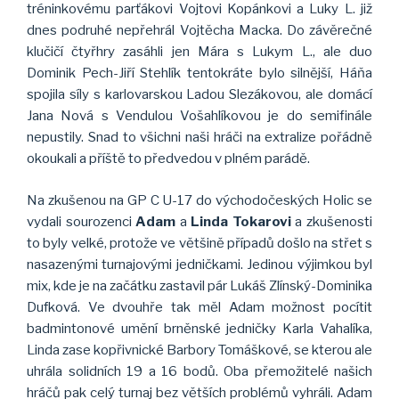
tréninkovému parťákovi Vojtovi Kopánkovi a Luky L. již
dnes podruhé nepřehrál Vojtěcha Macka. Do závěrečné
klučičí čtyřhry zasáhli jen Mára s Lukym L., ale duo
Dominik Pech-Jiří Stehlík tentokráte bylo silnější, Háňa
spojila síly s karlovarskou Ladou Slezákovou, ale domácí
Jana Nová s Vendulou Vošahlíkovou je do semifinále
nepustily. Snad to všichni naši hráči na extralize pořádně
okoukali a příště to předvedou v plném parádě.
Na zkušenou na GP C U-17 do východočeských Holic se
vydali sourozenci
Adam
a
Linda Tokarovi
a zkušenosti
to byly velké, protože ve většině případů došlo na střet s
nasazenými turnajovými jedničkami. Jedinou výjimkou byl
mix, kde je na začátku zastavil pár Lukáš Zlínský-Dominika
Dufková. Ve dvouhře tak měl Adam možnost pocítit
badmintonové umění brněnské jedničky Karla Vahalíka,
Linda zase kopřivnické Barbory Tomáškové, se kterou ale
uhrála solidních 19 a 16 bodů. Oba přemožitelé našich
hráčů pak celý turnaj bez větších problémů vyhráli. Adam