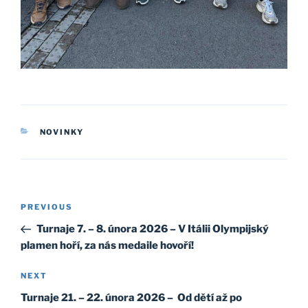
CATEGORIES
NOVINKY
Post
Previous
PREVIOUS
navigation
Post
Turnaje 7. – 8. února 2026 – V Itálii Olympijský
plamen hoří, za nás medaile hovoří!
Next
NEXT
Post
Turnaje 21. – 22. února 2026 – Od dětí až po