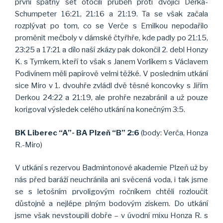
první špatný set otočili průběh proti dvojici Derka-
Schumpeter 16:21, 21:16 a 21:19. Ta se však začala
rozplývat po tom, co se Verče s Emilkou nepodařilo
proměnit mečboly v dámské čtyřhře, kde padly po 21:15,
23:25 a 17:21 a dílo naší zkázy pak dokončil 2. debl Honzy
K. s Tymkem, kteří to však s Janem Vorlíkem s Václavem
Podivínem měli papírově velmi těžké. V posledním utkání
sice Miro v 1. dvouhře zvládl dvě těsné koncovky s Jiřím
Derkou 24:22 a 21:19, ale prohře nezabránil a už pouze
korigoval výsledek celého utkání na konečným 3:5.
BK Liberec “A”- BA Plzeň “B” 2:6
(body: Verča, Honza
R.-Miro)
V utkání s rezervou Badmintonové akademie Plzeň už by
nás před baráží neuchránila ani svěcená voda, i tak jsme
se s letošním prvoligovým ročníkem chtěli rozloučit
důstojně a nejlépe plným bodovým ziskem. Do utkání
jsme však nevstoupili dobře – v úvodní mixu Honza R. s