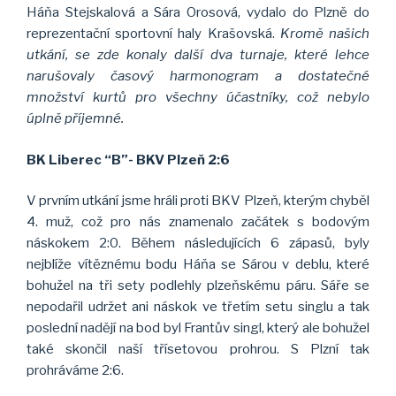
Háňa Stejskalová a Sára Orosová, vydalo do Plzně do
reprezentační sportovní haly Krašovská.
Kromě našich
utkání, se zde konaly další dva turnaje, které lehce
narušovaly časový harmonogram a dostatečné
množství kurtů pro všechny účastníky, což nebylo
úplně příjemné.
BK Liberec “B”- BKV Plzeň 2:6
V prvním utkání jsme hráli proti BKV Plzeň, kterým chyběl
4. muž, což pro nás znamenalo začátek s bodovým
náskokem 2:0. Během následujících 6 zápasů, byly
nejblíže vítěznému bodu Háňa se Sárou v deblu, které
bohužel na tři sety podlehly plzeňskému páru. Sáře se
nepodařil udržet ani náskok ve třetím setu singlu a tak
poslední nadějí na bod byl Frantův singl, který ale bohužel
také skončil naší třísetovou prohrou. S Plzní tak
prohráváme 2:6.