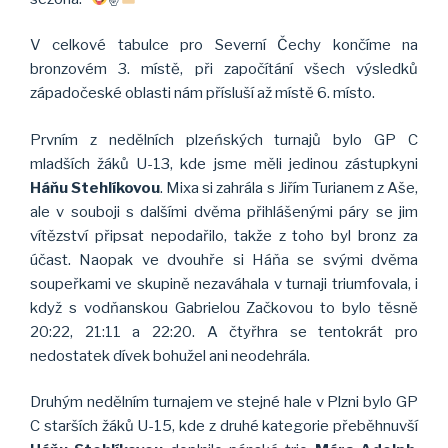
V celkové tabulce pro Severní Čechy končíme na
bronzovém 3. místě, při započítání všech výsledků
západočeské oblasti nám přísluší až místě 6. místo.
Prvním z nedělních plzeńských turnajů bylo GP C
mladších žáků U-13, kde jsme měli jedinou zástupkyni
Háňu Stehlíkovou
. Mixa si zahrála s Jiřím Turianem z Aše,
ale v souboji s dalšími dvěma přihlášenými páry se jim
vítězství připsat nepodařilo, takže z toho byl bronz za
účast. Naopak ve dvouhře si Háňa se svými dvěma
soupeřkami ve skupině nezaváhala v turnaji triumfovala, i
když s vodňanskou Gabrielou Začkovou to bylo těsně
20:22, 21:11 a 22:20. A čtyřhra se tentokrát pro
nedostatek dívek bohužel ani neodehrála.
Druhým nedělním turnajem ve stejné hale v Plzni bylo GP
C starších žáků U-15, kde z druhé kategorie přeběhnuvší