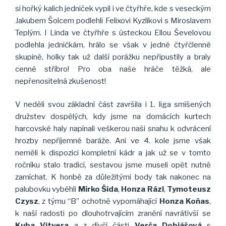
si hořký kalich jedniček vypil i ve čtyřhře, kde s veseckým
Jakubem Šolcem podlehli Felixovi Kyzlíkovi s Miroslavem
Teplým. I Linda ve čtyřhře s ústeckou Ellou Ševelovou
podlehla jedničkám, hrálo se však v jedné čtyřčlenné
skupině, holky tak už další porážku nepřipustily a braly
cenné stříbro! Pro oba naše hráče těžká, ale
nepřenositelná zkušenost!
V neděli svou základní část završila i 1. liga smíšených
družstev dospělých, kdy jsme na domácích kurtech
harcovské haly napínali veškerou naši snahu k odvrácení
hrozby nepříjemné baráže. Ani ve 4. kole jsme však
neměli k dispozici kompletní kádr a jak už se v tomto
ročníku stalo tradicí, sestavou jsme museli opět nutně
zamíchat. K honbě za důležitými body tak nakonec na
palubovku vyběhli
Mirko Šída
,
Honza Rázl
,
Tymoteusz
Czysz
, z týmu “B” ochotně vypomáhající
Honza Koňas
,
k naší radosti po dlouhotrvajícím zranění navrátivší se
Kuba Vitvera
a z dívčí části
Verča
Dobiášová
s