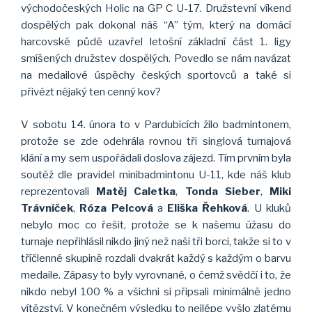
východočeských Holic na GP C U-17. Družstevní víkend
dospělých pak dokonal náš “A” tým, který na domácí
harcovské půdě uzavřel letošní základní část 1. ligy
smíšených družstev dospělých. Povedlo se nám navázat
na medailové úspěchy českých sportovců a také si
přivézt nějaký ten cenný kov?
V sobotu 14. února to v Pardubicích žilo badmintonem,
protože se zde odehrála rovnou tři singlová turnajová
klání a my sem uspořádali doslova zájezd. Tím prvním byla
soutěž dle pravidel minibadmintonu U-11, kde náš klub
reprezentovali
Matěj Caletka
,
Tonda Sieber
,
Miki
Trávníček
,
Róza Pelcová
a
Eliška Řehková
. U kluků
nebylo moc co řešit, protože se k našemu úžasu do
turnaje nepřihlásil nikdo jiný než naši tři borci, takže si to v
tříčlenné skupině rozdali dvakrát každý s každým o barvu
medaile. Zápasy to byly vyrovnané, o čemž svědčí i to, že
nikdo nebyl 100 % a všichni si připsali minimálně jedno
vítězství. V konečném výsledku to nejlépe vyšlo zlatému