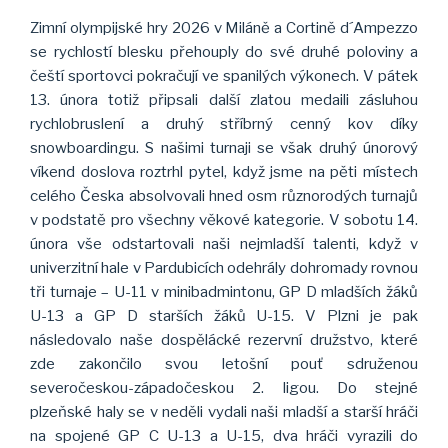
Zimní olympijské hry 2026 v Miláně a Cortině d´Ampezzo
se rychlostí blesku přehouply do své druhé poloviny a
čeští sportovci pokračují ve spanilých výkonech. V pátek
13. února totiž připsali další zlatou medaili zásluhou
rychlobruslení a druhý stříbrný cenný kov díky
snowboardingu. S našimi turnaji se však druhý únorový
víkend doslova roztrhl pytel, když jsme na pěti místech
celého Česka absolvovali hned osm různorodých turnajů
v podstatě pro všechny věkové kategorie. V sobotu 14.
února vše odstartovali naši nejmladší talenti, když v
univerzitní hale v Pardubicích odehrály dohromady rovnou
tři turnaje – U-11 v minibadmintonu, GP D mladších žáků
U-13 a GP D starších žáků U-15. V Plzni je pak
následovalo naše dospělácké rezervní družstvo, které
zde zakončilo svou letošní pouť sdruženou
severočeskou-západočeskou 2. ligou. Do stejné
plzeňské haly se v neděli vydali naši mladší a starší hráči
na spojené GP C U-13 a U-15, dva hráči vyrazili do