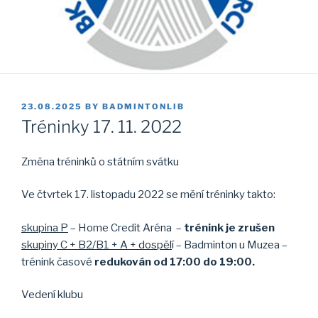
POSTED
23.08.2025
BY
BADMINTONLIB
ON
Tréninky 17. 11. 2022
Změna tréninků o státním svátku
Ve čtvrtek 17. listopadu 2022 se mění tréninky takto:
skupina P
– Home Credit Aréna –
trénink je zrušen
skupiny C + B2/B1 + A + dospěl
í – Badminton u Muzea –
trénink časové
redukován od 17:00 do 19:00.
Vedení klubu