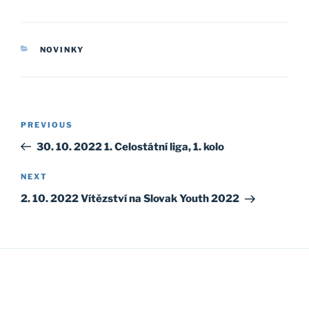
CATEGORIES
NOVINKY
Post
Previous
PREVIOUS
navigation
Post
30. 10. 2022 1. Celostátní liga, 1. kolo
Next
NEXT
Post
2. 10. 2022 Vítězství na Slovak Youth 2022