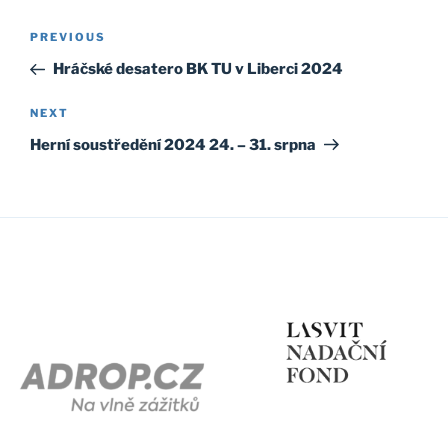
Post
Previous
PREVIOUS
navigation
Post
Hráčské desatero BK TU v Liberci 2024
Next
NEXT
Post
Herní soustředění 2024 24. – 31. srpna