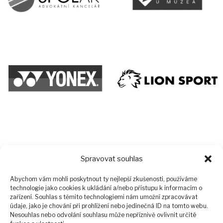
Spravovat souhlas
Abychom vám mohli poskytnout ty nejlepší zkušenosti, používáme
technologie jako cookies k ukládání a/nebo přístupu k informacím o
zařízení. Souhlas s těmito technologiemi nám umožní zpracovávat
údaje, jako je chování při prohlížení nebo jedinečná ID na tomto webu.
Přihlaste se k odběru našich novinek a budete
Nesouhlas nebo odvolání souhlasu může nepříznivě ovlivnit určité