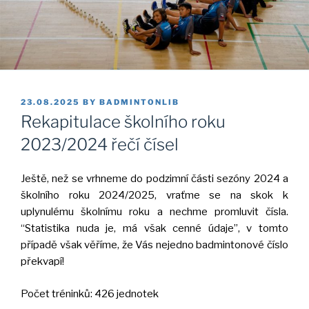
POSTED
23.08.2025
BY
BADMINTONLIB
ON
Rekapitulace školního roku
2023/2024 řečí čísel
Ještě, než se vrhneme do podzimní části sezóny 2024 a
školního roku 2024/2025, vraťme se na skok k
uplynulému školnímu roku a nechme promluvit čísla.
“Statistika nuda je, má však cenné údaje”, v tomto
případě však věříme, že Vás nejedno badmintonové číslo
překvapí!
Počet tréninků: 426 jednotek