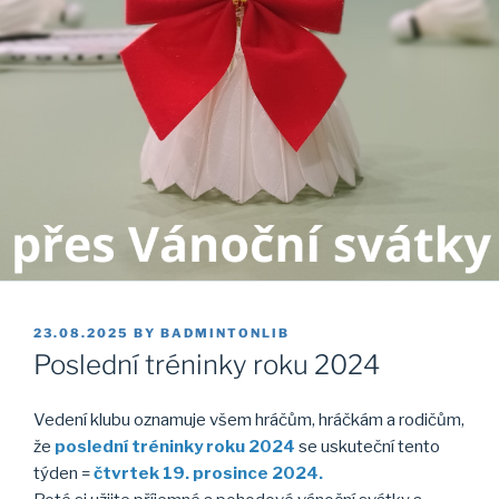
POSTED
23.08.2025
BY
BADMINTONLIB
ON
Poslední tréninky roku 2024
Vedení klubu oznamuje všem hráčům, hráčkám a rodičům,
že
poslední tréninky roku 2024
se uskuteční tento
týden =
čtvrtek 19. prosince 2024.