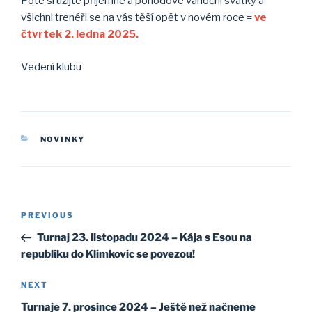
Poté si užijte příjemné a pohodové vánoční svátky a
všichni trenéři se na vás těší opět v novém roce =
ve
čtvrtek 2. ledna 2025.
Vedení klubu
CATEGORIES
NOVINKY
Post
Previous
PREVIOUS
navigation
Post
Turnaj 23. listopadu 2024 – Kája s Esou na
republiku do Klimkovic se povezou!
Next
NEXT
Post
Turnaje 7. prosince 2024 – Ještě než načneme