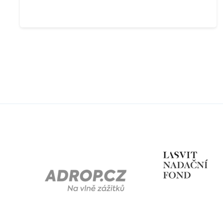
České republiky. Děkujeme také všem
sponzorům, kteří přispěli finančně či poskytli
věcné ceny pro vítěze. Za fotky děkujeme
Terce Vejvarové!