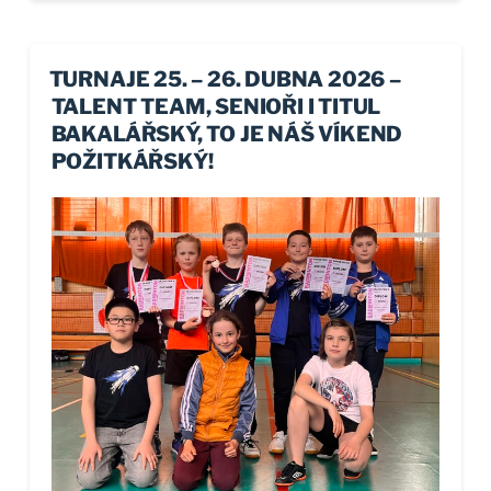
zajímavým datem z pohledu kuriozních
svátků a událostí. Z těch seriózních se slaví
například Mezinárodní den světla, který
TURNAJE 25. – 26. DUBNA 2026 –
připomíná první úspěšné zprovoznění laseru
TALENT TEAM, SENIOŘI I TITUL
a jeho představení světu americkým fyzikem
BAKALÁŘSKÝ, TO JE NÁŠ VÍKEND
a inženýrem Theodorem Maimanem roku
POŽITKÁŘSKÝ!
1960. Když pak přejdeme k těm
ztřeštěnějším, najdeme v kalendáři
kupříkladu Den mořských opiček, který
oslavuje malé korýše (žábronožky), kteří se v
minulosti staly populárními nenáročnými
domácími mazlíčky, Den piercingu, Den
nakládaných okurek zasvěcený tomuto
oblíbenému křupavému občerstvení, či Den
grilování, který neoficiálně zahajuje grilovací
sezónu a je ideální příležitostí k setkání s
přáteli a rodinou u grilu. My jsme tedy
tentokrát gril neměli, ale třetí květnovou