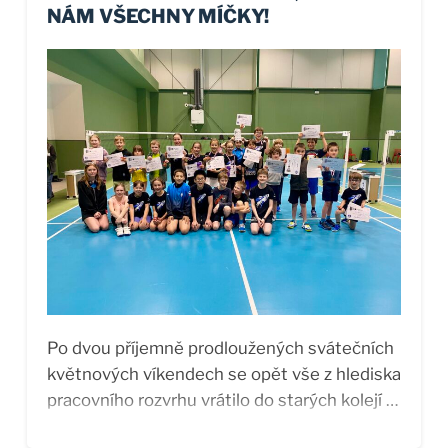
NÁM VŠECHNY MÍČKY!
Po dvou příjemně prodloužených svátečních
květnových víkendech se opět vše z hlediska
pracovního rozvrhu vrátilo do starých kolejí a
nastala sobota 16. května. Ta je poměrně