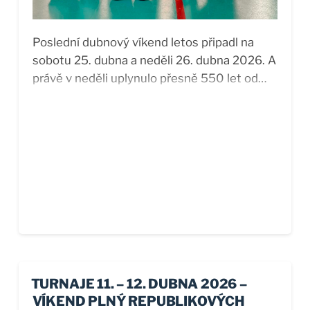
sobotu jsme využili právě k setkání s přáteli a
badmintonovou rodinou, když jsme v BG
Poslední dubnový víkend letos připadl na
klubu uspořádali druhý turnaj našich
sobotu 25. dubna a neděli 26. dubna 2026. A
přípravek, kde svůj...
právě v neděli uplynulo přesně 550 let od
vydání první tištěné knihy na našem území.
Jednalo se o latinský církevní zákoník Statuta
Arnošta z Pardubic, který byl sice sepsaný již
v polovině 14. století, ale k jeho
masivnějšímu rozšíření došlo až právě s
začátkem knihtisku. Dodnes se zachovaly
pouze tři exempláře a zajímavostí je, že
přesné datum vytištění 26. dubna 1476 v
Plzni je uvedeno přímo v knize, což u takto
starých výtisků rozhodně nebývalo zvykem.
Dříve byla za nejstarší prvotisk mylně
TURNAJE 11. – 12. DUBNA 2026 –
považována Kronika trojánská, ta totiž nese
VÍKEND PLNÝ REPUBLIKOVÝCH