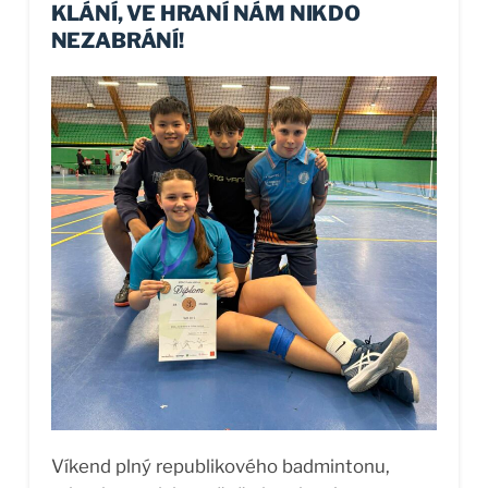
fiktivní letopočet 1468. Historické výzkumy
KLÁNÍ, VE HRANÍ NÁM NIKDO
však prokázaly, že byla vytištěna až později,
NEZABRÁNÍ!
nicméně i jí patří jedno prvenství v podobě
první vytištěné knihy v českém jazyce A
ačkoliv s příchodem knihtisku nedošlo k
proměně společnosti okamžitě, postupně
zcela zásadně ovlivnil veškeré šíření a
vnímání informací. A na...
Víkend plný republikového badmintonu,