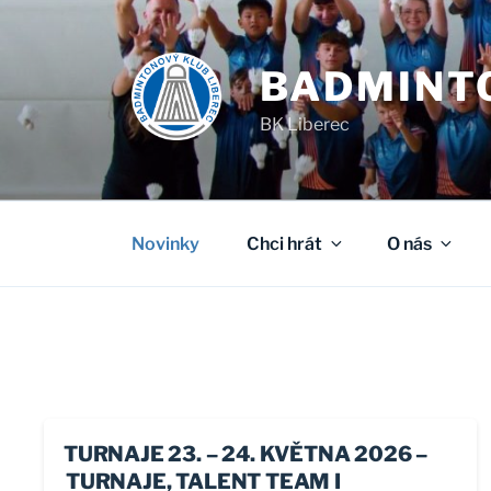
Skip
to
content
BADMINTO
BK Liberec
Novinky
Chci hrát
O nás
TURNAJE 23. – 24. KVĚTNA 2026 –
TURNAJE, TALENT TEAM I