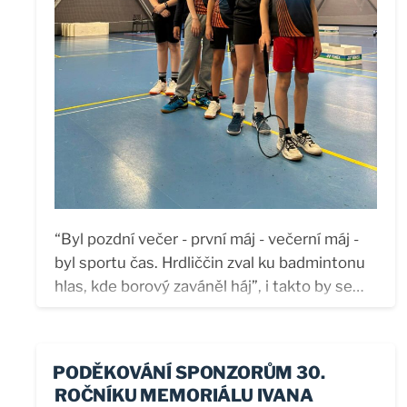
Talent Teamu. Během třech náročných dní
tak měli čest si v plzeňské hale národního
centra ČBaS zatrénovat s těmi nejlepšími v...
“Byl pozdní večer - první máj - večerní máj -
byl sportu čas. Hrdliččin zval ku badmintonu
hlas, kde borový zaváněl háj”, i takto by se
daly parafrázovat známé verše Karla Hynka
Máchy směrem k začátku května. Kromě v
Česku tradičního svátku zamilovaných, ke
PODĚKOVÁNÍ SPONZORŮM 30.
kterému v tento den neodmyslitelně patří
ROČNÍKU MEMORIÁLU IVANA
polibek pod rozkvetlou třešní, se k 1. květnu