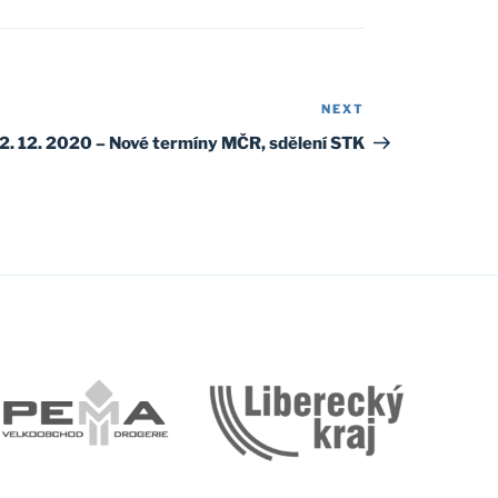
NEXT
Next
Post
2. 12. 2020 – Nové termíny MČR, sdělení STK