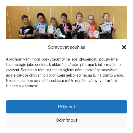
Spravovat souhlas
Abychom vám mohli poskytnout ty nejlepší zkušenosti, používáme
technologie jako cookies k ukládání a/nebo přístupu k informacím o
zařízení. Souhlas s těmito technologiemi nám umožní zpracovávat
údaje, jako je chování při prohlížení nebo jedinečná ID na tomto webu.
Přihlaste se k odběru našich novinek a budete
Nesouhlas nebo odvolání souhlasu může nepříznivě ovlivnit určité
funkce a vlastnosti.
dostávat všechny důležité informace přímo do své
e-mailové schránky
Po kuriozních jídelních svátcích a událostech, které jsme
Přijmout
si představili minulý týden, přišla na řadu neděle 24.
Facebook
Instagram
E-mail
EOS
Odmítnout
května. Kromě Evropského dne národních parků, jehož
cílem je přiblížit přírodní a kulturní dědictví chráněných