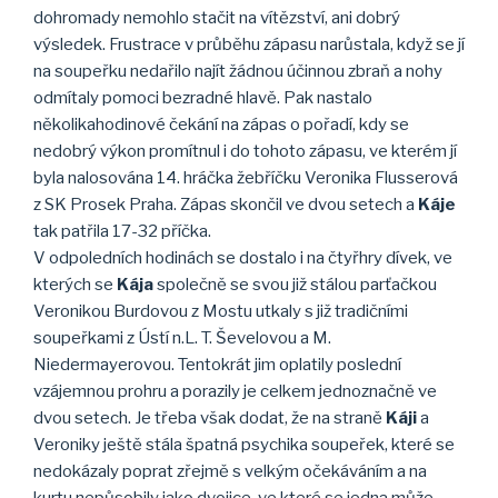
dohromady nemohlo stačit na vítězství, ani dobrý
výsledek. Frustrace v průběhu zápasu narůstala, když se jí
na soupeřku nedařilo najít žádnou účinnou zbraň a nohy
odmítaly pomoci bezradné hlavě. Pak nastalo
několikahodinové čekání na zápas o pořadí, kdy se
nedobrý výkon promítnul i do tohoto zápasu, ve kterém jí
byla nalosována 14. hráčka žebříčku Veronika Flusserová
z SK Prosek Praha. Zápas skončil ve dvou setech a
Káje
tak patřila 17-32 příčka.
V odpoledních hodinách se dostalo i na čtyřhry dívek, ve
kterých se
Kája
společně se svou již stálou parťačkou
Veronikou Burdovou z Mostu utkaly s již tradičními
soupeřkami z Ústí n.L. T. Ševelovou a M.
Niedermayerovou. Tentokrát jim oplatily poslední
vzájemnou prohru a porazily je celkem jednoznačně ve
dvou setech. Je třeba však dodat, že na straně
Káji
a
Veroniky ještě stála špatná psychika soupeřek, které se
nedokázaly poprat zřejmě s velkým očekáváním a na
kurtu nepůsobily jako dvojice, ve které se jedna může