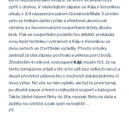
opřít o druhou. V následujícím zápase se Kája s Veronikou
utkaly s 3/4 nasazeným párem Grznárová/Malá. V prvním
setu se holkám dařilo rychle a efektivně ukončovat
výměny a s favorizovanými soupeřkami držely dlouho
krok. Pak se soupeřkám podařilo hru zklidnit, prokázaly
svou lepší techniku i vyhranost a Káju s Veronikou ve
dvou setech ve čtvrtfinále vyřadily. Přesto si holky
zaslouží za oba zápasy pochvalu a pěknou porci bodů.
Zhodnotím-li celkové vystoupení
Káji
, musím říct, že na
tento turnaj jsme přijeli s tím si ho užít bez velkých nervů a
zkusit předvést pěknou hru s možností získání jednoho či
dvou výher. Ne vše se nám splnilo, ale byl to první turnaj,
po dlouhé pauze a hned s nejlepšími soupeři v kategorii.
Takže žádné házení flinty do žita, naopak flintu na záda a
zpátky na cvičiště a pak opět na bojiště …
PT