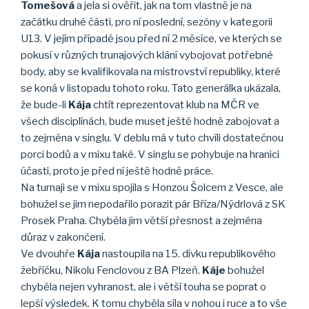
Tomešová
a jela si ověřit, jak na tom vlastně je na
začátku druhé části, pro ní poslední, sezóny v kategorii
U13. V jejím případě jsou před ní 2 měsíce, ve kterých se
pokusí v různých trunajových klání vybojovat potřebné
body, aby se kvalifikovala na mistrovství republiky, které
se koná v listopadu tohoto roku. Tato generálka ukázala,
že bude-li
Kája
chtít reprezentovat klub na MČR ve
všech disciplínách, bude muset ještě hodně zabojovat a
to zejména v singlu. V deblu má v tuto chvíli dostatečnou
porci bodů a v mixu také. V singlu se pohybuje na hranici
účasti, proto je před ní ještě hodně práce.
Na turnaji se v mixu spojila s Honzou Šolcem z Vesce, ale
bohužel se jim nepodařilo porazit pár Bříza/Nýdrlová z SK
Prosek Praha. Chyběla jim větší přesnost a zejména
důraz v zakončení.
Ve dvouhře
Kája
nastoupila na 15. dívku republikového
žebříčku, Nikolu Fenclovou z BA Plzeň.
Káje
bohužel
chyběla nejen vyhranost, ale i větší touha se poprat o
lepší výsledek. K tomu chyběla síla v nohou i ruce a to vše