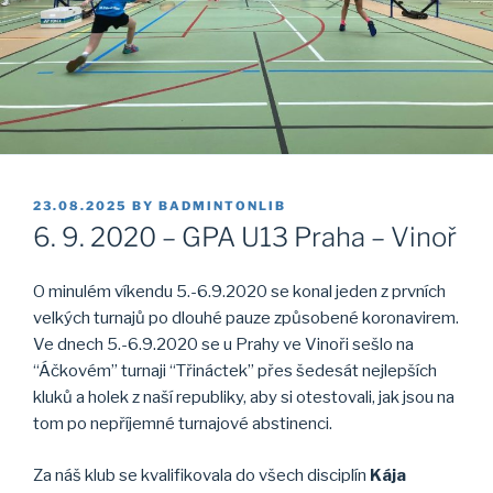
POSTED
23.08.2025
BY
BADMINTONLIB
ON
6. 9. 2020 – GPA U13 Praha – Vinoř
O minulém víkendu 5.-6.9.2020 se konal jeden z prvních
velkých turnajů po dlouhé pauze způsobené koronavirem.
Ve dnech 5.-6.9.2020 se u Prahy ve Vinoři sešlo na
“Áčkovém” turnaji “Třináctek” přes šedesát nejlepších
kluků a holek z naší republiky, aby si otestovali, jak jsou na
tom po nepříjemné turnajové abstinenci.
Za náš klub se kvalifikovala do všech disciplín
Kája