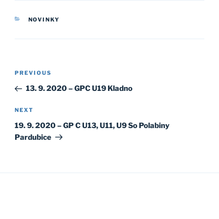
CATEGORIES
NOVINKY
Post
Previous
PREVIOUS
navigation
Post
13. 9. 2020 – GPC U19 Kladno
Next
NEXT
Post
19. 9. 2020 – GP C U13, U11, U9 So Polabiny
Pardubice