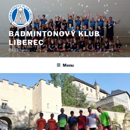
Skip
to
content
BADMINTONOVÝ KLUB
LIBEREC
BK Liberec
Menu