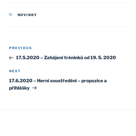
CATEGORIES
NOVINKY
Post
Previous
PREVIOUS
navigation
Post
17.5.2020 – Zahájení tréninků od 19. 5. 2020
Next
NEXT
Post
17.6.2020 – Herní soustředění – propozice a
přihlášky