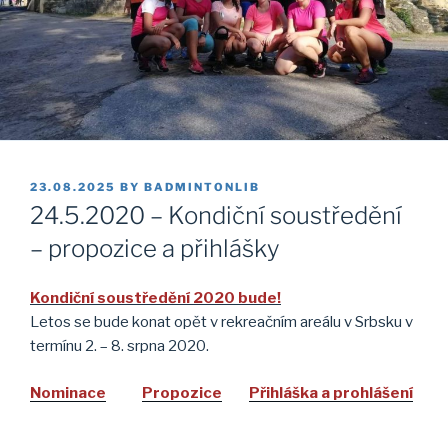
POSTED
23.08.2025
BY
BADMINTONLIB
ON
24.5.2020 – Kondiční soustředění
– propozice a přihlášky
Kondiční soustředění 2020 bude!
Letos se bude konat opět v rekreačním areálu v Srbsku v
termínu 2. – 8. srpna 2020.
Nominace
Propozice
Přihláška a prohlášení