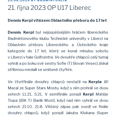
23.08.2025
BY
BADMINTONLIB
ON
21. října 2023 OP U17 Liberec
Dennis Kerpl vítězem Oblastního přeboru do 17 let
Dennis Kerpl
byl nejúspěšnějším hráčem libereckého
Badmintonového klubu Technické univerzity v Liberci na
Oblastním přeboru Libereckého a Ústeckého kraje
kategorie do 17 let, který se konal minulou sobotu
v Liberci v hale Golfcentra. Ve dvouhře chlapců celý turnaj
vyhrál a po boku své sestry Sofie (TJ Slovan Vesec) získal
stříbrnou medaili ve smíšené čtyřhře.
Ve čtvrtfinále dvouhry chlapců nestačil na
Kerpla
Jiří
Macal ze Super Stars Mostu, když s ním prohrál ve dvou
setech 11:21, 5:21. V semifinále porazil
Kerpl
Matěje
Trupa ((BK TJ Baník Most), když nad ním vyhrál ve dvou
setech 21:10, 21:8. Vítězný zápas pak svedl ve finále
dvouhry chlapců, když porazil Jakuba Klokana (Super