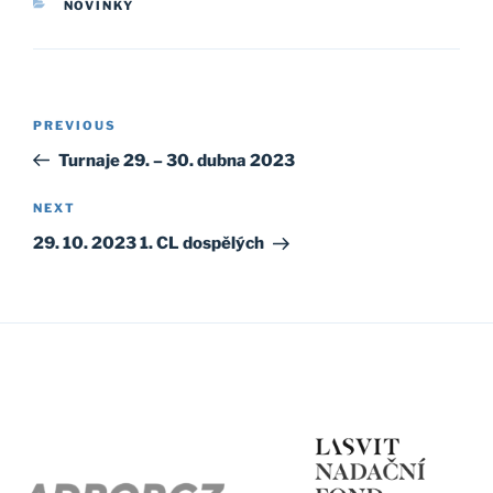
CATEGORIES
NOVINKY
Post
Previous
PREVIOUS
navigation
Post
Turnaje 29. – 30. dubna 2023
Next
NEXT
Post
29. 10. 2023 1. CL dospělých