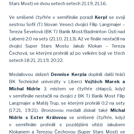
Stars Most) ve dvou setech setech 21:19, 21:16.
Ve smíšené čtyřhře v semifinále porazil
Kerpl
se svojí
sestrou Sofií (TJ Slovan Vesec) dvojici Filip Langmajer –
Tereza Ševelová (BK TJ Baník Most/Badminton Ústí nad
Labem) 2:0 na sety (21:10, 21:13). Až ve finále nestačili na
dvojici Super Stars Mostu Jakub Klokan – Tereza
Čechová, se kterými prohráli až po velkém boji ve třech
setech 18:21, 21:19, 20:22.
Medailovou sklizeň
Dennise Kerpla
doplnili další hráči
BK Technické univerzity v Liberci
Vojtěch Marek a
Michal Nidrle
3. místem ve čtyřhře chlapců, když
v semifinále nestačili na dvojici z BK TJ Baník Most Filip
Langmajer a Matěj Trup, se kterými prohráli 0:2 na sety
(17:21, 19:21). Bronzovou medaili získali také
Michal
Nidrle s Ester Královou
ve smíšené čtyřhře, když
v semifinále prohráli s pozdějšími vítězi Jakubem
Klokanem a Terezou Čechovou (Super Stars Most) ve